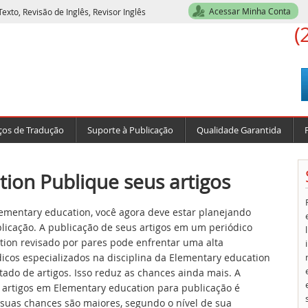
Acessar Minha Conta
exto, Revisão de Inglês, Revisor Inglês
(
ços de Tradução
Suporte à Publicação
Qualidade Garantida
ion Publique seus artigos
ementary education, você agora deve estar planejando
blicação. A publicação de seus artigos em um periódico
tion revisado por pares pode enfrentar uma alta
icos especializados na disciplina da Elementary education
ado de artigos. Isso reduz as chances ainda mais. A
 artigos em Elementary education para publicação é
 suas chances são maiores, segundo o nível de sua