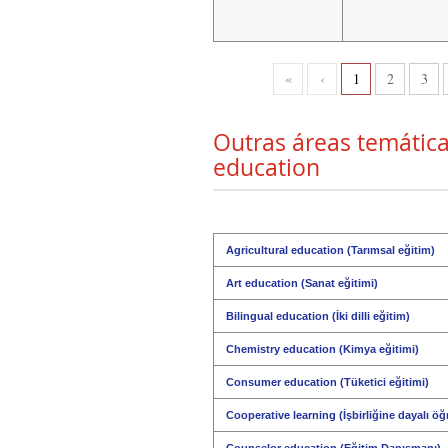
«
‹
1
2
3
Outras áreas temátic
education
Agricultural education (Tarımsal eğitim)
Art education (Sanat eğitimi)
Bilingual education (İki dilli eğitim)
Chemistry education (Kimya eğitimi)
Consumer education (Tüketici eğitimi)
Cooperative learning (İşbirliğine dayalı ö
Counselor education (Eğitim Danışmanı)