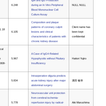
IgM and IgG Production
6.248
during an In Vitro Peripheral
NULL NULL
Blood Mononuclear Cell
Culture Assay
Composition and plaque
patterns of coronary culprit
Client name has
l; 18
6.105
lesions and clinical
been kept
characteristics of patients with
confidential
chronic kidney disease
ical
A Case of IgG4-Related
e
5.967
Hypophysitis without Pituitary
Hattori Yujiro
1808-
Insufficiency
Intraoperative oliguria predicts
5.834
acute kidney injury after major
溝田 敏幸
abdominal surgery
Neurovascular unit protection
from cerebral ischemia-
5.778
reperfusion injury by radical-
Aiki Marushima