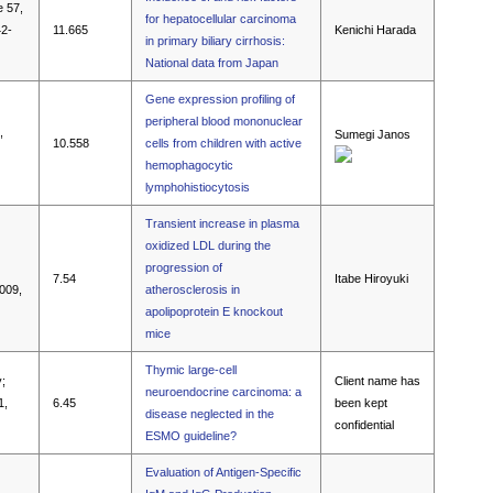
e 57,
for hepatocellular carcinoma
42-
11.665
Kenichi Harada
in primary biliary cirrhosis:
National data from Japan
Gene expression profiling of
peripheral blood mononuclear
,
Sumegi Janos
10.558
cells from children with active
hemophagocytic
lymphohistiocytosis
Transient increase in plasma
oxidized LDL during the
progression of
7.54
Itabe Hiroyuki
2009,
atherosclerosis in
apolipoprotein E knockout
mice
Thymic large-cell
;
Client name has
neuroendocrine carcinoma: a
1,
6.45
been kept
disease neglected in the
confidential
ESMO guideline?
Evaluation of Antigen-Specific