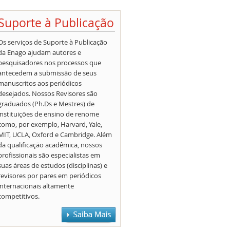
Suporte à Publicação
Os serviços de Suporte à Publicação
da Enago ajudam autores e
pesquisadores nos processos que
antecedem a submissão de seus
manuscritos aos periódicos
desejados. Nossos Revisores são
graduados (Ph.Ds e Mestres) de
instituições de ensino de renome
como, por exemplo, Harvard, Yale,
MIT, UCLA, Oxford e Cambridge. Além
da qualificação acadêmica, nossos
profissionais são especialistas em
suas áreas de estudos (disciplinas) e
revisores por pares em periódicos
internacionais altamente
competitivos.