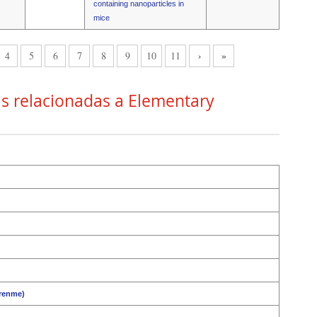
containing nanoparticles in
mice
›
»
4
5
6
7
8
9
10
11
as relacionadas a Elementary
ğrenme)