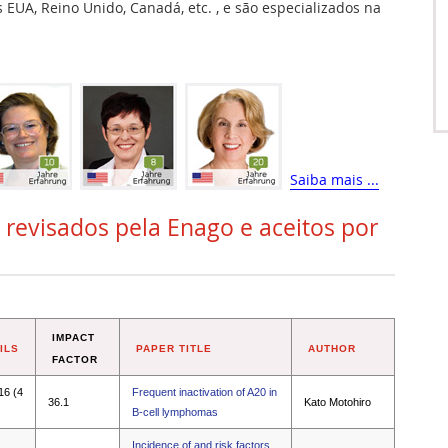
EUA, Reino Unido, Canadá, etc. , e são especializados na
Saiba mais ...
 revisados pela Enago e aceitos por
IMPACT
ILS
PAPER TITLE
AUTHOR
FACTOR
16 (4
Frequent inactivation of A20 in
36.1
Kato Motohiro
B-cell lymphomas
Incidence of and risk factors