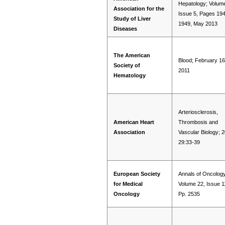
Hepatology; Volum
Association for the
Issue 5, Pages 19
Study of Liver
1949, May 2013
Diseases
The American
Blood; February 16
Society of
2011
Hematology
Arteriosclerosis,
American Heart
Thrombosis and
Association
Vascular Biology; 
29:33-39
European Society
Annals of Oncology
for Medical
Volume 22, Issue 1
Oncology
Pp. 2535