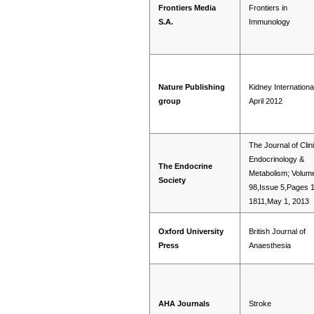
Frontiers Media
Frontiers in
S.A.
Immunology
Nature Publishing
Kidney Internationa
group
April 2012
The Journal of Clin
Endocrinology &
The Endocrine
Metabolism; Volum
Society
98,Issue 5,Pages 
1811,May 1, 2013
Oxford University
British Journal of
Press
Anaesthesia
AHA Journals
Stroke