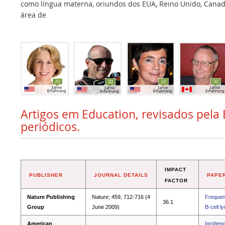
como língua materna, oriundos dos EUA, Reino Unido, Canadá,
área de
Artigos em Education, revisados pela 
periódicos.
IMPACT
PUBLISHER
JOURNAL DETAILS
PAPER
FACTOR
Nature Publishing
Nature; 459, 712-716 (4
Frequent
36.1
Group
June 2009)
B-cell 
American
Incidenc