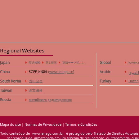
Regional Websites
Japan
Global
www.e
英語校閲
英文翻訳
英語テープ起こし
China
SCI英文编辑 (
www.enago.cn
)
Arabic
للغوي
South Korea
영어교정
Turkey
Düzen
Taiwan
論文編修
Russia
английского редактирования
Mapa do site
|
Normas de Privacidade
|
Termos e Condições
Todo conteúdo de
www.enago.com.br
é protegido pelo Tratado de Direitos Autorais
ser reproduzida, armazenada em um sistema de recuperação, ou transmitida, qualqu