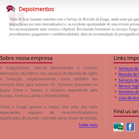
Além de ficar bastante satisfeita com o Serviço de Revisão da Enago, ainda senti que gan
Depoimentos
língua foram por mim internalizados) e, na excelente oportunidade de uma revisão prévia,
fica necessariamente mais concisa e objetiva). Recomendo fortemente os serviços Enago
procedimentos (pagamento e confidencialidade), além da recomendação da prestigiadíssi
O trabalho de revisão e correção do inglês feito pela empresa Enago foi de excelente qua
trabalho. Desta forma o paper encaminhado foi aprovado pelos Editores logo após o envi
preços de revisão e correção são compatíveis com o valores de mercado.
Sobre nossa empresa
Links Imp
A Enago/Ulatus, marcas pertencentes à Crimson
Serviços de
Interactive, são líderes nos serviços de
Revisão de inglês
Revisão de 
e
Tradução
, respectivamente, como também em
Serviços de
serviços afins para autores ISL. Estamos presentes no
Revisor Ingl
Japão, China e Taiwan, e estamos expandindo pela
Diretório d
Europa, América Latina e Oriente Médio.
Lista de ãr
Tanto a Enago quanto a Ulatus têm uma das mais
Find us on
experientes equipes de revisores/tradutores
qualificados do mundo, cobrindo várias áreas de estudo.
Saiba mais