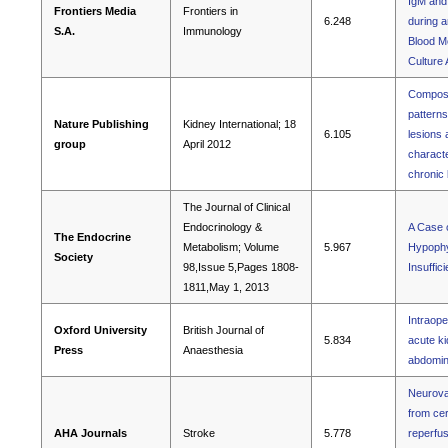
IgM and
Frontiers Media
Frontiers in
6.248
during a
S.A.
Immunology
Blood M
Culture
Composi
patterns
Nature Publishing
Kidney International; 18
6.105
lesions 
group
April 2012
characte
chronic
The Journal of Clinical
Endocrinology &
A Case 
The Endocrine
Metabolism; Volume
5.967
Hypophys
Society
98,Issue 5,Pages 1808-
Insuffic
1811,May 1, 2013
Intraope
Oxford University
British Journal of
5.834
acute ki
Press
Anaesthesia
abdomin
Neurovas
from cer
AHA Journals
Stroke
5.778
reperfus