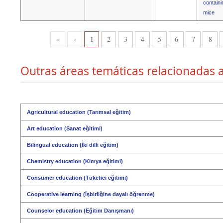
containi
mice
«
‹
1
2
3
4
5
6
7
8
Outras áreas temáticas relacionadas a
Agricultural education (Tarımsal eğitim)
Art education (Sanat eğitimi)
Bilingual education (İki dilli eğitim)
Chemistry education (Kimya eğitimi)
Consumer education (Tüketici eğitimi)
Cooperative learning (İşbirliğine dayalı öğrenme)
Counselor education (Eğitim Danışmanı)