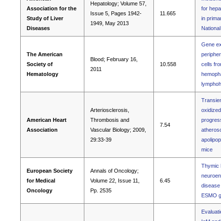
Hepatology; Volume 57,
Association for the
for hepa
Issue 5, Pages 1942-
11.665
Study of Liver
in primar
1949, May 2013
Diseases
Nationa
Gene exp
The American
periphe
Blood; February 16,
Society of
10.558
cells fr
2011
Hematology
hemopha
lymphohi
Transien
Arteriosclerosis,
oxidized
American Heart
Thrombosis and
progress
7.54
Association
Vascular Biology; 2009,
atherosc
29:33-39
apolipop
mice
Thymic l
European Society
Annals of Oncology;
neuroen
for Medical
Volume 22, Issue 11,
6.45
disease 
Oncology
Pp. 2535
ESMO gu
Evaluati