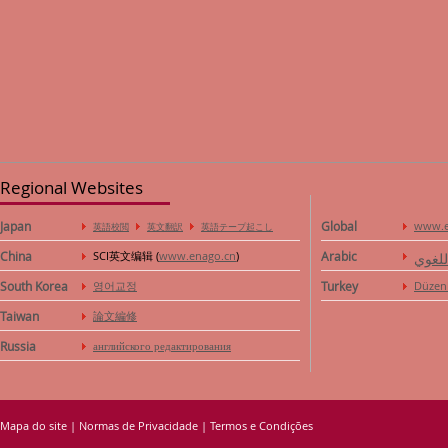
Regional Websites
Japan
Global
www.e
英語校閲
英文翻訳
英語テープ起こし
China
SCI英文编辑 (
www.enago.cn
)
Arabic
للغوي
South Korea
영어교정
Turkey
Düzen
Taiwan
論文編修
Russia
английского редактирования
Mapa do site
|
Normas de Privacidade
|
Termos e Condições