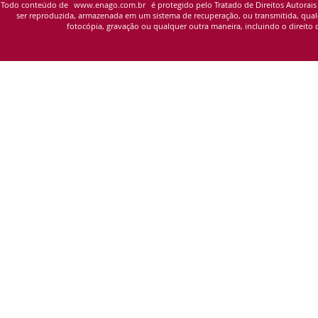
Todo conteúdo de
www.enago.com.br
é protegido pelo Tratado de Direitos Autorais
ser reproduzida, armazenada em um sistema de recuperação, ou transmitida, qualqu
fotocópia, gravação ou qualquer outra maneira, incluindo o direito d