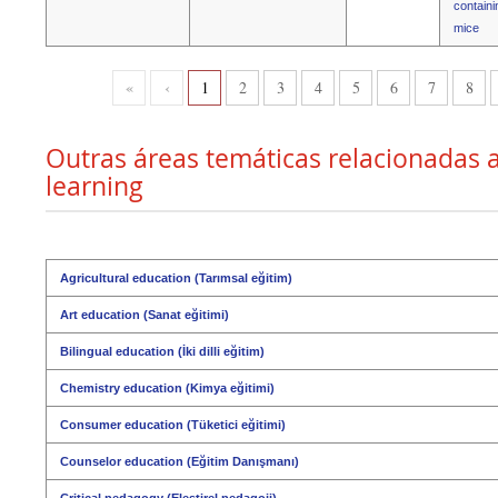
containi
mice
«
‹
1
2
3
4
5
6
7
8
Outras áreas temáticas relacionadas 
learning
Agricultural education (Tarımsal eğitim)
Art education (Sanat eğitimi)
Bilingual education (İki dilli eğitim)
Chemistry education (Kimya eğitimi)
Consumer education (Tüketici eğitimi)
Counselor education (Eğitim Danışmanı)
Critical pedagogy (Eleştirel pedagoji)