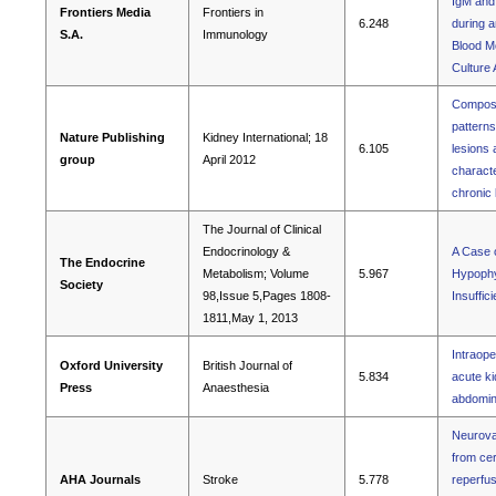
IgM and
Frontiers Media
Frontiers in
6.248
during a
S.A.
Immunology
Blood M
Culture
Composi
patterns
Nature Publishing
Kidney International; 18
6.105
lesions 
group
April 2012
characte
chronic
The Journal of Clinical
Endocrinology &
A Case 
The Endocrine
Metabolism; Volume
5.967
Hypophys
Society
98,Issue 5,Pages 1808-
Insuffic
1811,May 1, 2013
Intraope
Oxford University
British Journal of
5.834
acute ki
Press
Anaesthesia
abdomin
Neurovas
from cer
AHA Journals
Stroke
5.778
reperfus