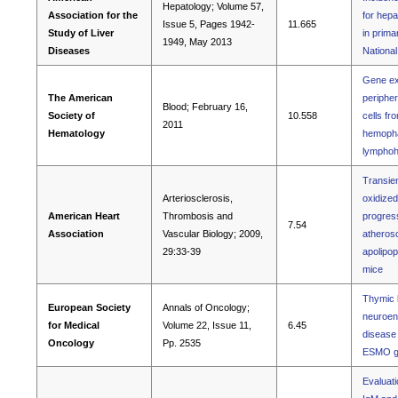
Hepatology; Volume 57,
Association for the
for hepa
Issue 5, Pages 1942-
11.665
Study of Liver
in primar
1949, May 2013
Diseases
Nationa
Gene exp
The American
periphe
Blood; February 16,
Society of
10.558
cells fr
2011
Hematology
hemopha
lymphohi
Transien
Arteriosclerosis,
oxidized
American Heart
Thrombosis and
progress
7.54
Association
Vascular Biology; 2009,
atherosc
29:33-39
apolipop
mice
Thymic l
European Society
Annals of Oncology;
neuroen
for Medical
Volume 22, Issue 11,
6.45
disease 
Oncology
Pp. 2535
ESMO gu
Evaluati