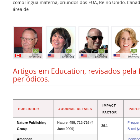
como língua materna, oriundos dos EUA, Reino Unido, Canadá,
área de
Artigos em Education, revisados pela 
periódicos.
IMPACT
PUBLISHER
JOURNAL DETAILS
PAPER
FACTOR
Nature Publishing
Nature; 459, 712-716 (4
Frequent
36.1
Group
June 2009)
B-cell 
American
Incidenc