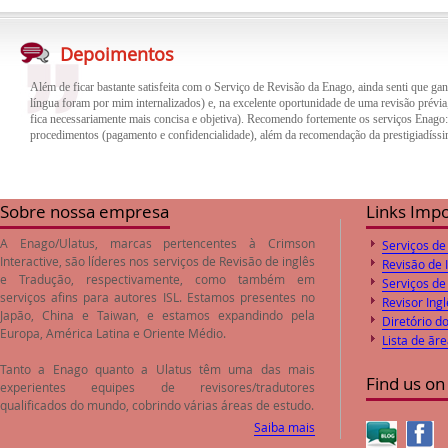
Além de ficar bastante satisfeita com o Serviço de Revisão da Enago, ainda senti que gan
língua foram por mim internalizados) e, na excelente oportunidade de uma revisão prévia,
Depoimentos
fica necessariamente mais concisa e objetiva). Recomendo fortemente os serviços Enago
procedimentos (pagamento e confidencialidade), além da recomendação da prestigiadíssi
O trabalho de revisão e correção do inglês feito pela empresa Enago foi de excelente qua
trabalho. Desta forma o paper encaminhado foi aprovado pelos Editores logo após o envi
preços de revisão e correção são compatíveis com o valores de mercado.
Sobre nossa empresa
Links Imp
A Enago/Ulatus, marcas pertencentes à Crimson
Serviços de
Interactive, são líderes nos serviços de
Revisão de inglês
Revisão de 
e
Tradução
, respectivamente, como também em
Serviços de
serviços afins para autores ISL. Estamos presentes no
Revisor Ingl
Japão, China e Taiwan, e estamos expandindo pela
Diretório d
Europa, América Latina e Oriente Médio.
Lista de ãr
Tanto a Enago quanto a Ulatus têm uma das mais
Find us on
experientes equipes de revisores/tradutores
qualificados do mundo, cobrindo várias áreas de estudo.
Saiba mais