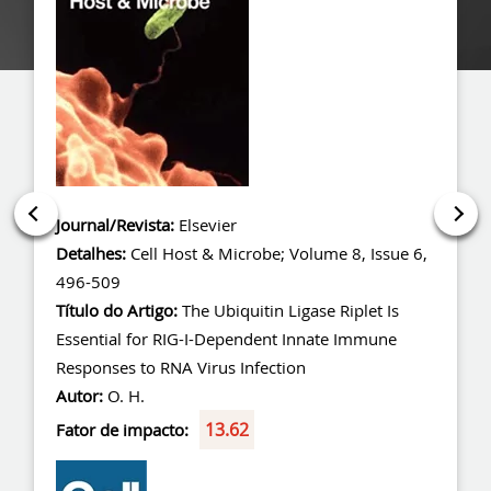
vista:
Elsevier
Journal/Revista:
201
ell Host & Microbe; Volume 8, Issue 6,
Society
Detalhes:
The New E
rtigo:
The Ubiquitin Ligase Riplet Is
Volume 366,Pages
for RIG-I-Dependent Innate Immune
Título do Artigo:
Th
to RNA Virus Infection
Mutation Conveying
H.
Autor:
Tetsuhto Ko
13.62
mpacto:
Fator de impacto: