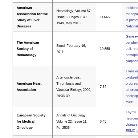
American
Incidenc
Hepatology; Volume 57,
Association for the
for hepa
Issue 5, Pages 1942-
11.665
Study of Liver
in primar
1949, May 2013
Diseases
Nationa
Gene exp
The American
periphe
Blood; February 16,
Society of
10.558
cells fr
2011
Hematology
hemopha
lymphohi
Transien
Arteriosclerosis,
oxidized
American Heart
Thrombosis and
progress
7.54
Association
Vascular Biology; 2009,
atherosc
29:33-39
apolipop
mice
Thymic l
European Society
Annals of Oncology;
neuroen
for Medical
Volume 22, Issue 11,
6.45
disease 
Oncology
Pp. 2535
ESMO gu