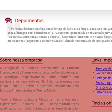
Além de ficar bastante satisfeita com o Serviço de Revisão da Enago, ainda senti que gan
Depoimentos
língua foram por mim internalizados) e, na excelente oportunidade de uma revisão prévia,
fica necessariamente mais concisa e objetiva). Recomendo fortemente os serviços Enago
procedimentos (pagamento e confidencialidade), além da recomendação da prestigiadíssi
O trabalho de revisão e correção do inglês feito pela empresa Enago foi de excelente qua
trabalho. Desta forma o paper encaminhado foi aprovado pelos Editores logo após o envi
preços de revisão e correção são compatíveis com o valores de mercado.
Sobre nossa empresa
Links Imp
A Enago/Ulatus, marcas pertencentes à Crimson
Serviços de
Interactive, são líderes nos serviços de
Revisão de inglês
Revisão de 
e
Tradução
, respectivamente, como também em
Serviços de
serviços afins para autores ISL. Estamos presentes no
Revisor Ingl
Japão, China e Taiwan, e estamos expandindo pela
Diretório d
Europa, América Latina e Oriente Médio.
Lista de ãr
Tanto a Enago quanto a Ulatus têm uma das mais
Find us on
experientes equipes de revisores/tradutores
qualificados do mundo, cobrindo várias áreas de estudo.