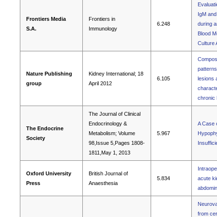
Evaluati
IgM and
Frontiers Media
Frontiers in
6.248
during a
S.A.
Immunology
Blood M
Culture
Composi
patterns
Nature Publishing
Kidney International; 18
6.105
lesions 
group
April 2012
characte
chronic
The Journal of Clinical
Endocrinology &
A Case 
The Endocrine
Metabolism; Volume
5.967
Hypophys
Society
98,Issue 5,Pages 1808-
Insuffic
1811,May 1, 2013
Intraope
Oxford University
British Journal of
5.834
acute ki
Press
Anaesthesia
abdomin
Neurovas
from cer