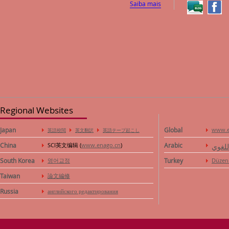
Saiba mais
Regional Websites
Japan
Global
www.e
英語校閲
英文翻訳
英語テープ起こし
China
SCI英文编辑 (
www.enago.cn
)
Arabic
للغوي
South Korea
영어교정
Turkey
Düzen
Taiwan
論文編修
Russia
английского редактирования