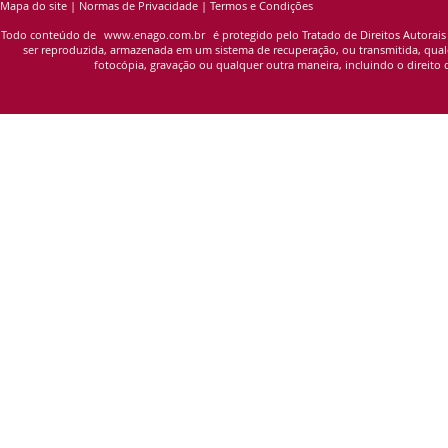
Mapa do site
|
Normas de Privacidade
|
Termos e Condições
Todo conteúdo de
www.enago.com.br
é protegido pelo Tratado de Direitos Autorais
ser reproduzida, armazenada em um sistema de recuperação, ou transmitida, qualqu
fotocópia, gravação ou qualquer outra maneira, incluindo o direito d