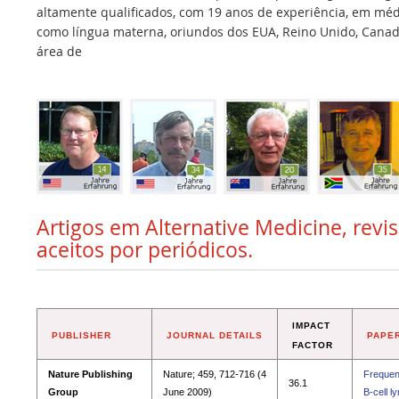
altamente qualificados, com 19 anos de experiência, em médi
como língua materna, oriundos dos EUA, Reino Unido, Canadá,
área de
Artigos em Alternative Medicine, revi
aceitos por periódicos.
IMPACT
PUBLISHER
JOURNAL DETAILS
PAPER
FACTOR
Nature Publishing
Nature; 459, 712-716 (4
Frequent
36.1
Group
June 2009)
B-cell 