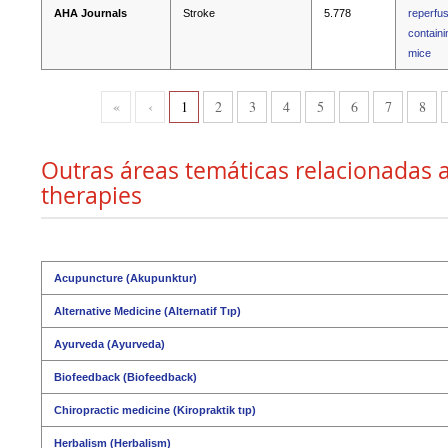
AHA Journals
Stroke
5.778
reperfus
containi
mice
«
‹
1
2
3
4
5
6
7
8
Outras áreas temáticas relacionadas a
therapies
Acupuncture (Akupunktur)
Alternative Medicine (Alternatif Tıp)
Ayurveda (Ayurveda)
Biofeedback (Biofeedback)
Chiropractic medicine (Kiropraktik tıp)
Herbalism (Herbalism)