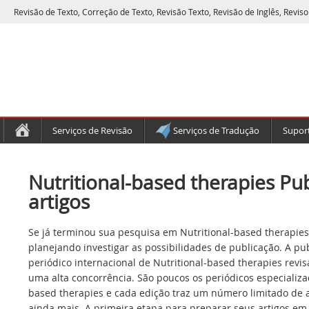
Revisão de Texto, Correção de Texto, Revisão Texto, Revisão de Inglês, Reviso
Serviços de Revisão
Serviços de Tradução
Suport
Nutritional-based therapies Pu
artigos
Se já terminou sua pesquisa em Nutritional-based therapies
planejando investigar as possibilidades de publicação. A p
periódico internacional de Nutritional-based therapies revi
uma alta concorrência. São poucos os periódicos especializad
based therapies e cada edição traz um número limitado de a
ainda mais. A primeira etapa para preparar seus artigos em