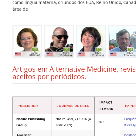
como língua materna, oriundos dos EUA, Reino Unido, Canadá,
área de
Artigos em Alternative Medicine, revi
aceitos por periódicos.
IMPACT
PUBLISHER
JOURNAL DETAILS
PAPER
FACTOR
Nature Publishing
Nature; 459, 712-716 (4
Frequent
36.1
Group
June 2009)
B-cell 
American
Incidenc