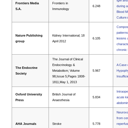
IgM and
Frontiers Media
Frontiers in
6.248
during a
S.A.
Immunology
Blood M
Culture
Composi
patterns
Nature Publishing
Kidney International; 18
6.105
lesions 
group
April 2012
characte
chronic
The Journal of Clinical
Endocrinology &
A Case 
The Endocrine
Metabolism; Volume
5.967
Hypophys
Society
98,Issue 5,Pages 1808-
Insuffic
1811,May 1, 2013
Intraope
Oxford University
British Journal of
5.834
acute ki
Press
Anaesthesia
abdomin
Neurovas
from cer
AHA Journals
Stroke
5.778
reperfus