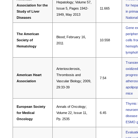
Hepatology; Volume 57,
Association for the
for hepa
Issue 5, Pages 1942-
11.665
Study of Liver
in primar
1949, May 2013
Diseases
Nationa
Gene exp
The American
periphe
Blood; February 16,
Society of
10.558
cells fr
2011
Hematology
hemopha
lymphohi
Transien
Arteriosclerosis,
oxidized
American Heart
Thrombosis and
progress
7.54
Association
Vascular Biology; 2009,
atherosc
29:33-39
apolipop
mice
Thymic l
European Society
Annals of Oncology;
neuroen
for Medical
Volume 22, Issue 11,
6.45
disease 
Oncology
Pp. 2535
ESMO gu
Evaluati