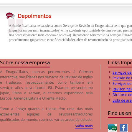
Além de ficar bastante satisfeita com o Serviço de Revisão da Enago, ainda senti que gan
língua foram por mim internalizados) e, na excelente oportunidade de uma revisão prévia,
Depoimentos
fica necessariamente mais concisa e objetiva). Recomendo fortemente os serviços Enago
procedimentos (pagamento e confidencialidade), além da recomendação da prestigiadíssi
O trabalho de revisão e correção do inglês feito pela empresa Enago foi de excelente qua
trabalho. Desta forma o paper encaminhado foi aprovado pelos Editores logo após o envi
preços de revisão e correção são compatíveis com o valores de mercado.
Sobre nossa empresa
Links Imp
A Enago/Ulatus, marcas pertencentes à Crimson
Serviços de
Interactive, são líderes nos serviços de
Revisão de inglês
Revisão de 
e
Tradução
, respectivamente, como também em
Serviços de
serviços afins para autores ISL. Estamos presentes no
Revisor Ingl
Japão, China e Taiwan, e estamos expandindo pela
Diretório d
Europa, América Latina e Oriente Médio.
Lista de ãr
Tanto a Enago quanto a Ulatus têm uma das mais
Find us on
experientes equipes de revisores/tradutores
qualificados do mundo, cobrindo várias áreas de estudo.
Saiba mais