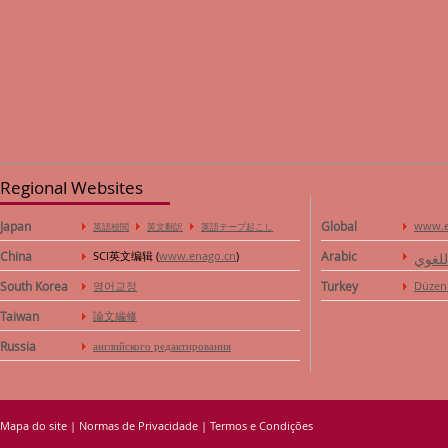
Regional Websites
Japan
Global
www.e
英語校閲
英文翻訳
英語テープ起こし
China
SCI英文编辑 (
www.enago.cn
)
Arabic
للغوي
South Korea
영어교정
Turkey
Düzen
Taiwan
論文編修
Russia
английского редактирования
Mapa do site
|
Normas de Privacidade
|
Termos e Condições