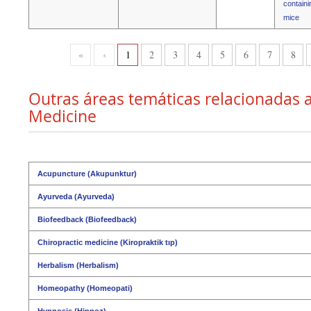
containi
mice
«
‹
1
2
3
4
5
6
7
8
Outras áreas temáticas relacionadas a
Medicine
Acupuncture (Akupunktur)
Ayurveda (Ayurveda)
Biofeedback (Biofeedback)
Chiropractic medicine (Kiropraktik tıp)
Herbalism (Herbalism)
Homeopathy (Homeopati)
Hypnosis (Hipnoz)