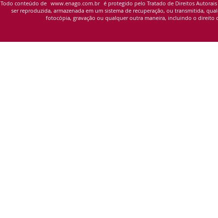
Todo conteúdo de
www.enago.com.br
é protegido pelo Tratado de Direitos Autorais
ser reproduzida, armazenada em um sistema de recuperação, ou transmitida, qualqu
fotocópia, gravação ou qualquer outra maneira, incluindo o direito d