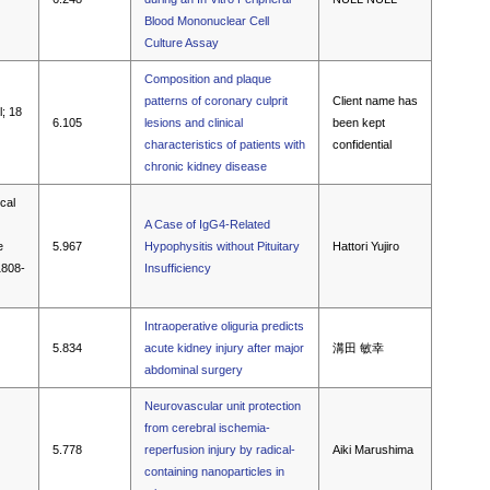
Blood Mononuclear Cell
Culture Assay
Composition and plaque
patterns of coronary culprit
Client name has
l; 18
6.105
lesions and clinical
been kept
characteristics of patients with
confidential
chronic kidney disease
ical
A Case of IgG4-Related
e
5.967
Hypophysitis without Pituitary
Hattori Yujiro
1808-
Insufficiency
Intraoperative oliguria predicts
5.834
acute kidney injury after major
溝田 敏幸
abdominal surgery
Neurovascular unit protection
from cerebral ischemia-
5.778
reperfusion injury by radical-
Aiki Marushima
containing nanoparticles in