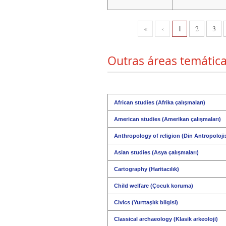
«
‹
1
2
3
Outras áreas temática
African studies (Afrika çalışmaları)
American studies (Amerikan çalışmaları)
Anthropology of religion (Din Antropolojis
Asian studies (Asya çalışmaları)
Cartography (Haritacılık)
Child welfare (Çocuk koruma)
Civics (Yurttaşlık bilgisi)
Classical archaeology (Klasik arkeoloji)