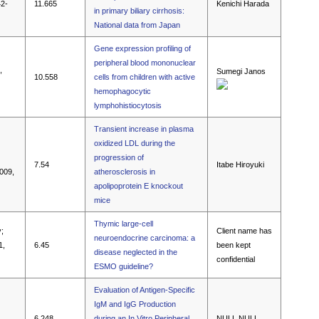
42-
11.665
Kenichi Harada
in primary biliary cirrhosis:
National data from Japan
Gene expression profiling of
peripheral blood mononuclear
,
Sumegi Janos
10.558
cells from children with active
hemophagocytic
lymphohistiocytosis
Transient increase in plasma
oxidized LDL during the
progression of
7.54
Itabe Hiroyuki
2009,
atherosclerosis in
apolipoprotein E knockout
mice
Thymic large-cell
;
Client name has
neuroendocrine carcinoma: a
1,
6.45
been kept
disease neglected in the
confidential
ESMO guideline?
Evaluation of Antigen-Specific
IgM and IgG Production
6.248
during an In Vitro Peripheral
NULL NULL