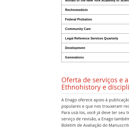
Annals of the New York Academy of Scien
Rechtsmedizin
Federal Probation
Community Care
Legal Reference Services Quarterly
Development
Generations
Oferta de serviços e
Ethnohistory e discip
A Enago oferece apoio à publicação
populares e que nos trouxeram rec
Para usá-los, você já deve ter seu
serviço de revisão, a Enago também 
Boletim de Avaliação do Manuscrito,