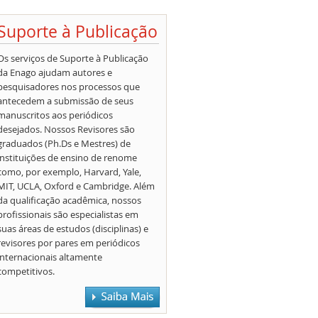
Suporte à Publicação
Os serviços de Suporte à Publicação
da Enago ajudam autores e
pesquisadores nos processos que
antecedem a submissão de seus
manuscritos aos periódicos
desejados. Nossos Revisores são
graduados (Ph.Ds e Mestres) de
instituições de ensino de renome
como, por exemplo, Harvard, Yale,
MIT, UCLA, Oxford e Cambridge. Além
da qualificação acadêmica, nossos
profissionais são especialistas em
suas áreas de estudos (disciplinas) e
revisores por pares em periódicos
internacionais altamente
competitivos.