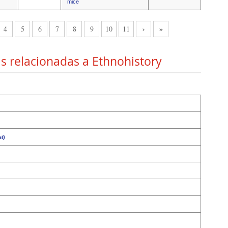
mice
›
»
4
5
6
7
8
9
10
11
s relacionadas a Ethnohistory
i)