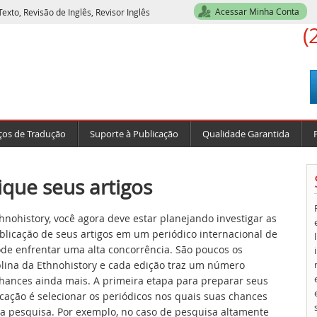
Acessar Minha Conta
exto, Revisão de Inglês, Revisor Inglês
(
ços de Tradução
Suporte à Publicação
Qualidade Garantida
ique seus artigos
nohistory, você agora deve estar planejando investigar as
blicação de seus artigos em um periódico internacional de
ode enfrentar uma alta concorrência. São poucos os
iplina da Ethnohistory e cada edição traz um número
 chances ainda mais. A primeira etapa para preparar seus
cação é selecionar os periódicos nos quais suas chances
ua pesquisa. Por exemplo, no caso de pesquisa altamente