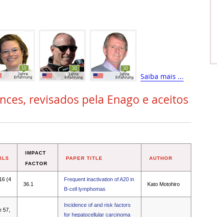
Saiba mais ...
ences, revisados pela Enago e aceitos
IMPACT
ILS
PAPER TITLE
AUTHOR
FACTOR
16 (4
Frequent inactivation of A20 in
36.1
Kato Motohiro
B-cell lymphomas
Incidence of and risk factors
e 57,
for hepatocellular carcinoma