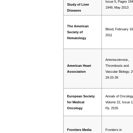
Issue 5, Pages 19
Study of Liver
1949, May 2013
Diseases
The American
Blood; February 16
Society of
2011
Hematology
Arteriosclerosis,
American Heart
Thrombosis and
Association
Vascular Biology; 
29:33-39
European Society
Annals of Oncology
for Medical
Volume 22, Issue 1
Oncology
Pp. 2535
Frontiers Media
Frontiers in