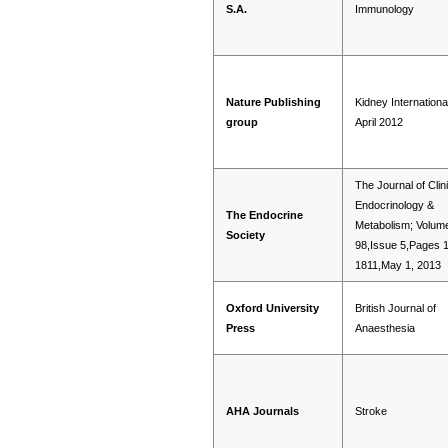
S.A.
Immunology
Nature Publishing
Kidney Internationa
group
April 2012
The Journal of Clin
Endocrinology &
The Endocrine
Metabolism; Volum
Society
98,Issue 5,Pages 
1811,May 1, 2013
Oxford University
British Journal of
Press
Anaesthesia
AHA Journals
Stroke