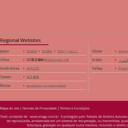
Regional Websites
Japan
Global
www.e
英語校閲
英文翻訳
英語テープ起こし
China
SCI英文编辑 (
www.enago.cn
)
Arabic
للغوي
South Korea
영어교정
Turkey
Düzen
Taiwan
論文編修
Russia
английского редактирования
Mapa do site
|
Normas de Privacidade
|
Termos e Condições
Todo conteúdo de
www.enago.com.br
é protegido pelo Tratado de Direitos Autorais
ser reproduzida, armazenada em um sistema de recuperação, ou transmitida, qualqu
fotocópia, gravação ou qualquer outra maneira, incluindo o direito d