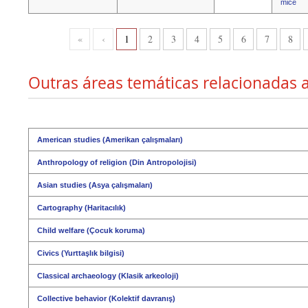
mice
«
‹
1
2
3
4
5
6
7
8
Outras áreas temáticas relacionadas a
American studies (Amerikan çalışmaları)
Anthropology of religion (Din Antropolojisi)
Asian studies (Asya çalışmaları)
Cartography (Haritacılık)
Child welfare (Çocuk koruma)
Civics (Yurttaşlık bilgisi)
Classical archaeology (Klasik arkeoloji)
Collective behavior (Kolektif davranış)