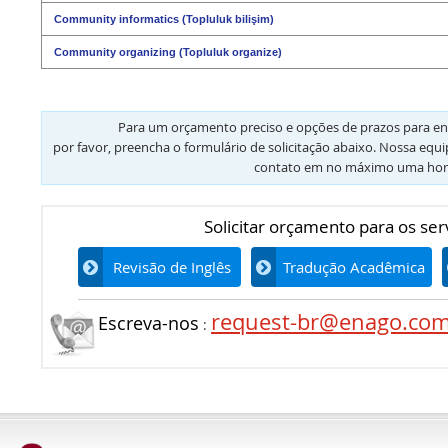
Community informatics (Topluluk bilişim)
Community organizing (Topluluk organize)
Para um orçamento preciso e opções de prazos para en
por favor, preencha o formulário de solicitação abaixo. Nossa equ
contato em no máximo uma hor
Solicitar orçamento para os ser
Revisão de Inglês
Tradução Acadêmica
request-br@enago.co
Escreva-nos
:
Além de ficar bastante satisfeita com o Serviço de Revisão da Enago, ainda senti que gan
língua foram por mim internalizados) e, na excelente oportunidade de uma revisão prévia,