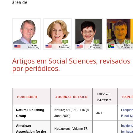
área de
Artigos em Social Sciences, revisados
por periódicos.
IMPACT
PUBLISHER
JOURNAL DETAILS
PAPER
FACTOR
Nature Publishing
Nature; 459, 712-716 (4
Frequent
36.1
Group
June 2009)
B-cell 
American
Incidenc
Hepatology; Volume 57,
Association for the
for hepa