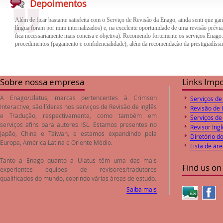
Depoimentos
fica necessariamente mais concisa e objetiva). Recomendo fortemente os serviços Enago
procedimentos (pagamento e confidencialidade), além da recomendação da prestigiadíssi
O trabalho de revisão e correção do inglês feito pela empresa Enago foi de excelente qua
trabalho. Desta forma o paper encaminhado foi aprovado pelos Editores logo após o envi
preços de revisão e correção são compatíveis com o valores de mercado.
Sobre nossa empresa
Links Imp
A Enago/Ulatus, marcas pertencentes à Crimson
Serviços de
Interactive, são líderes nos serviços de
Revisão de inglês
Revisão de 
e
Tradução
, respectivamente, como também em
Serviços de
serviços afins para autores ISL. Estamos presentes no
Revisor Ingl
Japão, China e Taiwan, e estamos expandindo pela
Diretório d
Europa, América Latina e Oriente Médio.
Lista de ãr
Tanto a Enago quanto a Ulatus têm uma das mais
Find us on
experientes equipes de revisores/tradutores
qualificados do mundo, cobrindo várias áreas de estudo.
Saiba mais