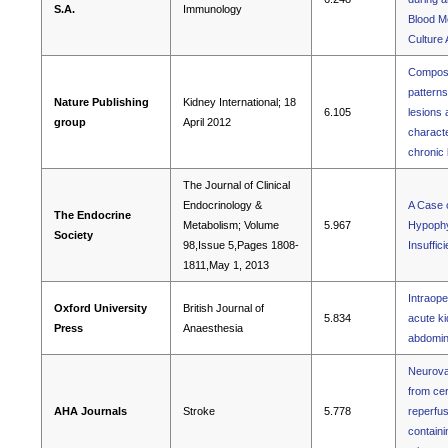
S.A.
Immunology
Blood M
Culture
Composi
patterns
Nature Publishing
Kidney International; 18
6.105
lesions 
group
April 2012
characte
chronic
The Journal of Clinical
Endocrinology &
A Case 
The Endocrine
Metabolism; Volume
5.967
Hypophys
Society
98,Issue 5,Pages 1808-
Insuffic
1811,May 1, 2013
Intraope
Oxford University
British Journal of
5.834
acute ki
Press
Anaesthesia
abdomin
Neurovas
from cer
AHA Journals
Stroke
5.778
reperfus
containi