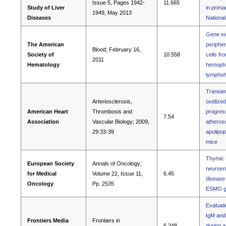
Issue 5, Pages 1942-
11.665
Study of Liver
in primar
1949, May 2013
Diseases
Nationa
Gene exp
The American
periphe
Blood; February 16,
Society of
10.558
cells fr
2011
Hematology
hemopha
lymphohi
Transien
Arteriosclerosis,
oxidized
American Heart
Thrombosis and
progress
7.54
Association
Vascular Biology; 2009,
atherosc
29:33-39
apolipop
mice
Thymic l
European Society
Annals of Oncology;
neuroen
for Medical
Volume 22, Issue 11,
6.45
disease 
Oncology
Pp. 2535
ESMO gu
Evaluati
IgM and
Frontiers Media
Frontiers in
6.248
during a