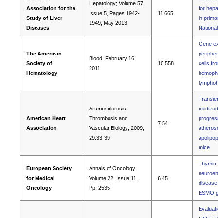
Hepatology; Volume 57,
Association for the
for hepa
Issue 5, Pages 1942-
11.665
Study of Liver
in primar
1949, May 2013
Diseases
Nationa
Gene exp
The American
periphe
Blood; February 16,
Society of
10.558
cells fr
2011
Hematology
hemopha
lymphohi
Transien
Arteriosclerosis,
oxidized
American Heart
Thrombosis and
progress
7.54
Association
Vascular Biology; 2009,
atherosc
29:33-39
apolipop
mice
Thymic l
European Society
Annals of Oncology;
neuroen
for Medical
Volume 22, Issue 11,
6.45
disease 
Oncology
Pp. 2535
ESMO gu
Evaluati