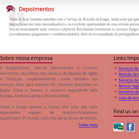
Além de ficar bastante satisfeita com o Serviço de Revisão da Enago, ainda senti que gan
Depoimentos
língua foram por mim internalizados) e, na excelente oportunidade de uma revisão prévia,
fica necessariamente mais concisa e objetiva). Recomendo fortemente os serviços Enago
procedimentos (pagamento e confidencialidade), além da recomendação da prestigiadíssi
O trabalho de revisão e correção do inglês feito pela empresa Enago foi de excelente qua
trabalho. Desta forma o paper encaminhado foi aprovado pelos Editores logo após o envi
preços de revisão e correção são compatíveis com o valores de mercado.
Sobre nossa empresa
Links Imp
A Enago/Ulatus, marcas pertencentes à Crimson
Serviços de
Interactive, são líderes nos serviços de
Revisão de inglês
Revisão de 
e
Tradução
, respectivamente, como também em
Serviços de
serviços afins para autores ISL. Estamos presentes no
Revisor Ingl
Japão, China e Taiwan, e estamos expandindo pela
Diretório d
Europa, América Latina e Oriente Médio.
Lista de ãr
Tanto a Enago quanto a Ulatus têm uma das mais
Find us on
experientes equipes de revisores/tradutores
qualificados do mundo, cobrindo várias áreas de estudo.
Saiba mais