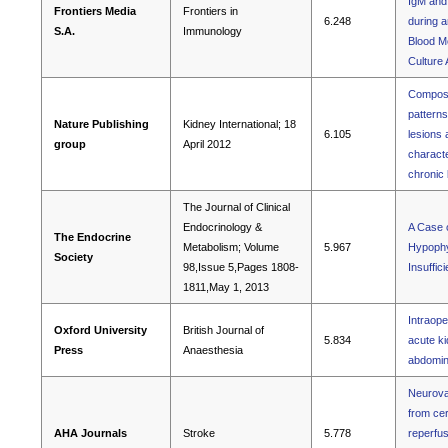
IgM and
Frontiers Media
Frontiers in
6.248
during a
S.A.
Immunology
Blood M
Culture
Composi
patterns
Nature Publishing
Kidney International; 18
6.105
lesions 
group
April 2012
characte
chronic
The Journal of Clinical
Endocrinology &
A Case 
The Endocrine
Metabolism; Volume
5.967
Hypophys
Society
98,Issue 5,Pages 1808-
Insuffic
1811,May 1, 2013
Intraope
Oxford University
British Journal of
5.834
acute ki
Press
Anaesthesia
abdomin
Neurovas
from cer
AHA Journals
Stroke
5.778
reperfus