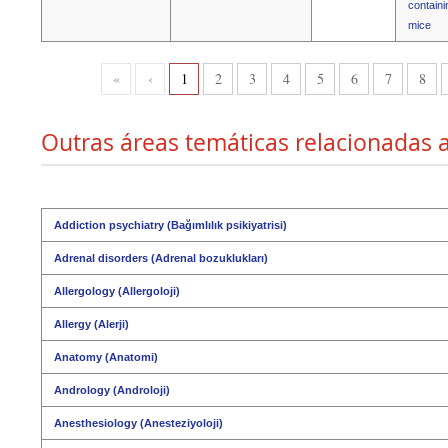
containi
mice
«
‹
1
2
3
4
5
6
7
8
Outras áreas temáticas relacionadas 
Addiction psychiatry (Bağımlılık psikiyatrisi)
Adrenal disorders (Adrenal bozuklukları)
Allergology (Allergoloji)
Allergy (Alerji)
Anatomy (Anatomi)
Andrology (Androloji)
Anesthesiology (Anesteziyoloji)