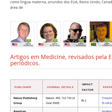
como língua materna, oriundos dos EUA, Reino Unido, Canadá,
área de
Artigos em Medicine, revisados pela E
periódicos.
IMPACT
PUBLISHER
JOURNAL DETAILS
PAPER
FACTOR
Nature Publishing
Nature; 459, 712-716 (4
Frequent
36.1
Group
June 2009)
B-cell 
American
Incidenc