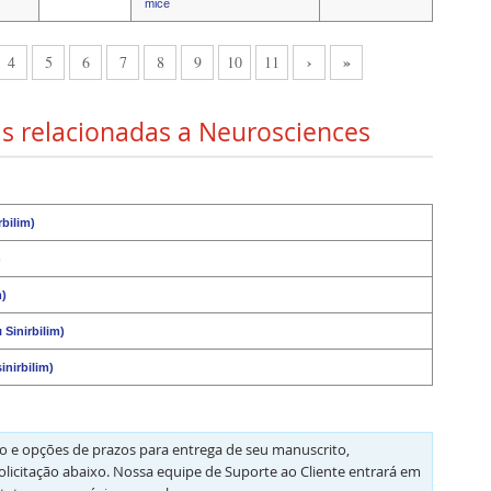
mice
›
»
4
5
6
7
8
9
10
11
as relacionadas a Neurosciences
rbilim)
)
m)
Sinirbilim)
inirbilim)
 e opções de prazos para entrega de seu manuscrito,
olicitação abaixo. Nossa equipe de Suporte ao Cliente entrará em