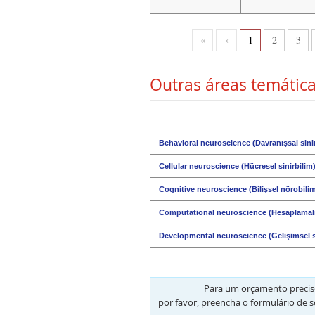
«
‹
1
2
3
Outras áreas temátic
Behavioral neuroscience (Davranışsal sini
Cellular neuroscience (Hücresel sinirbilim
Cognitive neuroscience (Bilişsel nörobili
Computational neuroscience (Hesaplamalı 
Developmental neuroscience (Gelişimsel s
Para um orçamento preciso
por favor, preencha o formulário de s