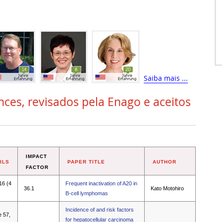
Saiba mais ...
ces, revisados pela Enago e aceitos
IMPACT
ILS
PAPER TITLE
AUTHOR
FACTOR
16 (4
Frequent inactivation of A20 in
36.1
Kato Motohiro
B-cell lymphomas
Incidence of and risk factors
e 57,
for hepatocellular carcinoma