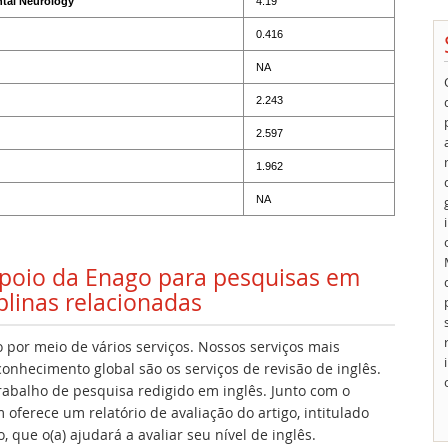
tal Neurology
4.19
0.416
NA
2.243
2.597
1.962
NA
 apoio da Enago para pesquisas em
plinas relacionadas
 por meio de vários serviços. Nossos serviços mais
onhecimento global são os serviços de revisão de inglês.
 trabalho de pesquisa redigido em inglês. Junto com o
oferece um relatório de avaliação do artigo, intitulado
 que o(a) ajudará a avaliar seu nível de inglês.