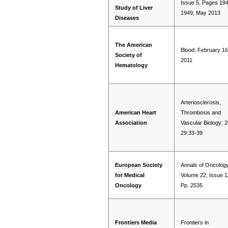
Issue 5, Pages 19
Study of Liver
1949, May 2013
Diseases
The American
Blood; February 16
Society of
2011
Hematology
Arteriosclerosis,
American Heart
Thrombosis and
Association
Vascular Biology; 
29:33-39
European Society
Annals of Oncology
for Medical
Volume 22, Issue 1
Oncology
Pp. 2535
Frontiers Media
Frontiers in