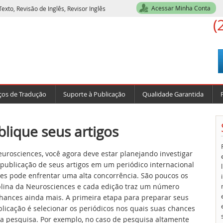
Acessar Minha Conta
exto, Revisão de Inglês, Revisor Inglês
(
ços de Tradução
Suporte à Publicação
Qualidade Garantida
lique seus artigos
urosciences, você agora deve estar planejando investigar
 publicação de seus artigos em um periódico internacional
es pode enfrentar uma alta concorrência. São poucos os
iplina da Neurosciences e cada edição traz um número
 chances ainda mais. A primeira etapa para preparar seus
licação é selecionar os periódicos nos quais suas chances
ua pesquisa. Por exemplo, no caso de pesquisa altamente