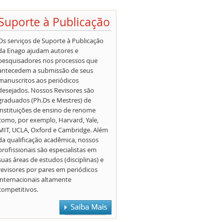
Suporte à Publicação
Os serviços de Suporte à Publicação
da Enago ajudam autores e
pesquisadores nos processos que
antecedem a submissão de seus
manuscritos aos periódicos
desejados. Nossos Revisores são
graduados (Ph.Ds e Mestres) de
instituições de ensino de renome
como, por exemplo, Harvard, Yale,
MIT, UCLA, Oxford e Cambridge. Além
da qualificação acadêmica, nossos
profissionais são especialistas em
suas áreas de estudos (disciplinas) e
revisores por pares em periódicos
internacionais altamente
competitivos.