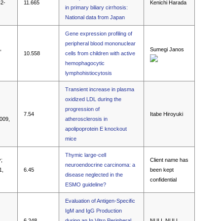
42-
11.665
Kenichi Harada
in primary biliary cirrhosis:
National data from Japan
Gene expression profiling of
peripheral blood mononuclear
,
Sumegi Janos
10.558
cells from children with active
hemophagocytic
lymphohistiocytosis
Transient increase in plasma
oxidized LDL during the
progression of
7.54
Itabe Hiroyuki
2009,
atherosclerosis in
apolipoprotein E knockout
mice
Thymic large-cell
;
Client name has
neuroendocrine carcinoma: a
1,
6.45
been kept
disease neglected in the
confidential
ESMO guideline?
Evaluation of Antigen-Specific
IgM and IgG Production
6.248
during an In Vitro Peripheral
NULL NULL