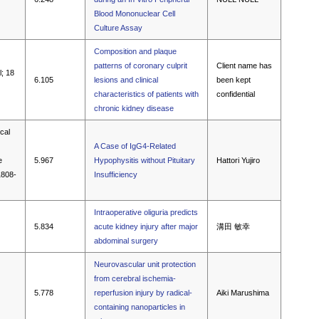
Blood Mononuclear Cell
Culture Assay
Composition and plaque
patterns of coronary culprit
Client name has
l; 18
6.105
lesions and clinical
been kept
characteristics of patients with
confidential
chronic kidney disease
ical
A Case of IgG4-Related
e
5.967
Hypophysitis without Pituitary
Hattori Yujiro
1808-
Insufficiency
Intraoperative oliguria predicts
5.834
acute kidney injury after major
溝田 敏幸
abdominal surgery
Neurovascular unit protection
from cerebral ischemia-
5.778
reperfusion injury by radical-
Aiki Marushima
containing nanoparticles in