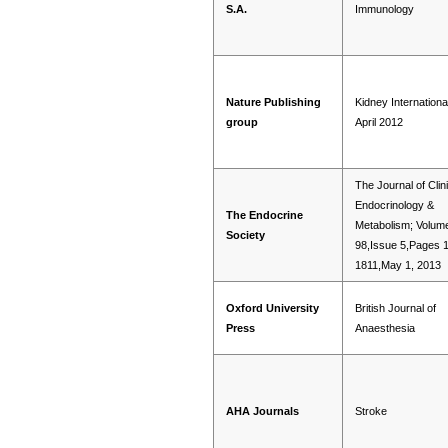
S.A.
Immunology
Nature Publishing
Kidney Internationa
group
April 2012
The Journal of Clin
Endocrinology &
The Endocrine
Metabolism; Volum
Society
98,Issue 5,Pages 
1811,May 1, 2013
Oxford University
British Journal of
Press
Anaesthesia
AHA Journals
Stroke