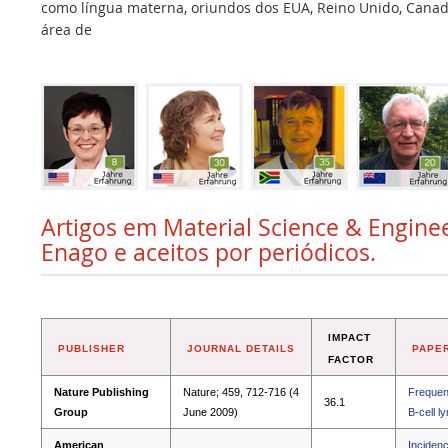
como língua materna, oriundos dos EUA, Reino Unido, Canadá,
área de
Artigos em Material Science & Enginee
Enago e aceitos por periódicos.
IMPACT
PUBLISHER
JOURNAL DETAILS
PAPER
FACTOR
Nature Publishing
Nature; 459, 712-716 (4
Frequent
36.1
Group
June 2009)
B-cell 
American
Incidenc