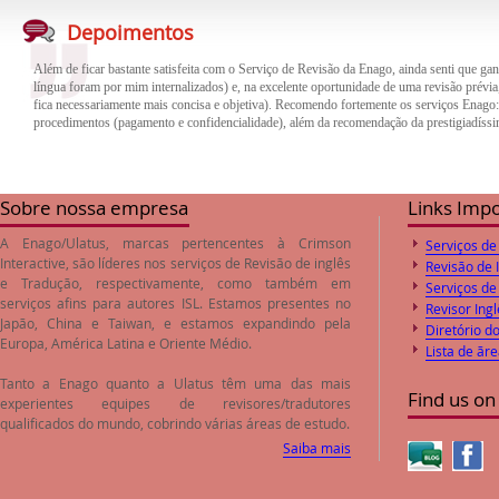
Além de ficar bastante satisfeita com o Serviço de Revisão da Enago, ainda senti que gan
língua foram por mim internalizados) e, na excelente oportunidade de uma revisão prévia,
Depoimentos
fica necessariamente mais concisa e objetiva). Recomendo fortemente os serviços Enago
procedimentos (pagamento e confidencialidade), além da recomendação da prestigiadíssi
O trabalho de revisão e correção do inglês feito pela empresa Enago foi de excelente qua
trabalho. Desta forma o paper encaminhado foi aprovado pelos Editores logo após o envi
preços de revisão e correção são compatíveis com o valores de mercado.
Sobre nossa empresa
Links Imp
A Enago/Ulatus, marcas pertencentes à Crimson
Serviços de
Interactive, são líderes nos serviços de
Revisão de inglês
Revisão de 
e
Tradução
, respectivamente, como também em
Serviços de
serviços afins para autores ISL. Estamos presentes no
Revisor Ingl
Japão, China e Taiwan, e estamos expandindo pela
Diretório d
Europa, América Latina e Oriente Médio.
Lista de ãr
Tanto a Enago quanto a Ulatus têm uma das mais
Find us on
experientes equipes de revisores/tradutores
qualificados do mundo, cobrindo várias áreas de estudo.
Saiba mais