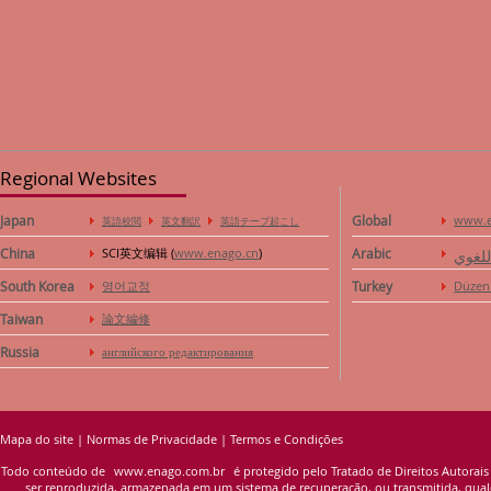
Regional Websites
Japan
Global
www.e
英語校閲
英文翻訳
英語テープ起こし
China
SCI英文编辑 (
www.enago.cn
)
Arabic
للغوي
South Korea
영어교정
Turkey
Düzen
Taiwan
論文編修
Russia
английского редактирования
Mapa do site
|
Normas de Privacidade
|
Termos e Condições
Todo conteúdo de
www.enago.com.br
é protegido pelo Tratado de Direitos Autorais
ser reproduzida, armazenada em um sistema de recuperação, ou transmitida, qualqu