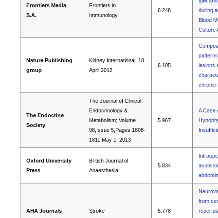
IgM and
Frontiers Media
Frontiers in
6.248
during a
S.A.
Immunology
Blood M
Culture
Composi
patterns
Nature Publishing
Kidney International; 18
6.105
lesions 
group
April 2012
characte
chronic
The Journal of Clinical
Endocrinology &
A Case 
The Endocrine
Metabolism; Volume
5.967
Hypophys
Society
98,Issue 5,Pages 1808-
Insuffic
1811,May 1, 2013
Intraope
Oxford University
British Journal of
5.834
acute ki
Press
Anaesthesia
abdomin
Neurovas
from cer
AHA Journals
Stroke
5.778
reperfus