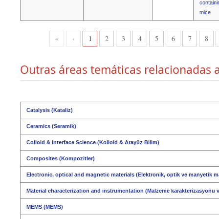
containi
mice
«
‹
1
2
3
4
5
6
7
8
Outras áreas temáticas relacionadas a
Catalysis (Kataliz)
Ceramics (Seramik)
Colloid & Interface Science (Kolloid & Arayüz Bilim)
Composites (Kompozitler)
Electronic, optical and magnetic materials (Elektronik, optik ve manyetik 
Material characterization and instrumentation (Malzeme karakterizasyonu
MEMS (MEMS)