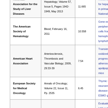
Hepatology; Volume 57,
Association for the
for hepa
Issue 5, Pages 1942-
11.665
Study of Liver
in primar
1949, May 2013
Diseases
Nationa
Gene exp
The American
periphe
Blood; February 16,
Society of
10.558
cells fr
2011
Hematology
hemopha
lymphohi
Transien
Arteriosclerosis,
oxidized
American Heart
Thrombosis and
progress
7.54
Association
Vascular Biology; 2009,
atherosc
29:33-39
apolipop
mice
Thymic l
European Society
Annals of Oncology;
neuroen
for Medical
Volume 22, Issue 11,
6.45
disease 
Oncology
Pp. 2535
ESMO gu
Evaluati