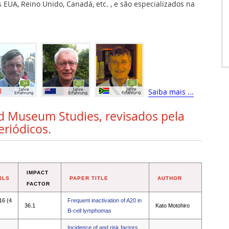
EUA, Reino Unido, Canadá, etc. , e são especializados na
Saiba mais ...
nd Museum Studies, revisados pela
eriódicos.
IMPACT
ILS
PAPER TITLE
AUTHOR
FACTOR
16 (4
Frequent inactivation of A20 in
36.1
Kato Motohiro
B-cell lymphomas
Incidence of and risk factors