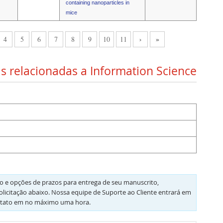
containing nanoparticles in
mice
›
»
4
5
6
7
8
9
10
11
s relacionadas a Information Science
 e opções de prazos para entrega de seu manuscrito,
olicitação abaixo. Nossa equipe de Suporte ao Cliente entrará em
tato em no máximo uma hora.