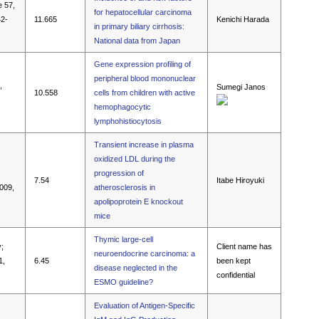
e 57,
for hepatocellular carcinoma
42-
11.665
Kenichi Harada
in primary biliary cirrhosis:
National data from Japan
Gene expression profiling of
peripheral blood mononuclear
,
Sumegi Janos
10.558
cells from children with active
hemophagocytic
lymphohistiocytosis
Transient increase in plasma
oxidized LDL during the
progression of
7.54
Itabe Hiroyuki
2009,
atherosclerosis in
apolipoprotein E knockout
mice
Thymic large-cell
;
Client name has
neuroendocrine carcinoma: a
1,
6.45
been kept
disease neglected in the
confidential
ESMO guideline?
Evaluation of Antigen-Specific