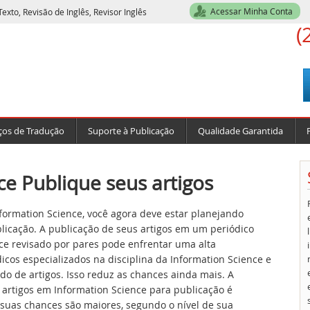
Acessar Minha Conta
exto, Revisão de Inglês, Revisor Inglês
(
ços de Tradução
Suporte à Publicação
Qualidade Garantida
ce Publique seus artigos
formation Science, você agora deve estar planejando
blicação. A publicação de seus artigos em um periódico
nce revisado por pares pode enfrentar uma alta
icos especializados na disciplina da Information Science e
o de artigos. Isso reduz as chances ainda mais. A
 artigos em Information Science para publicação é
 suas chances são maiores, segundo o nível de sua