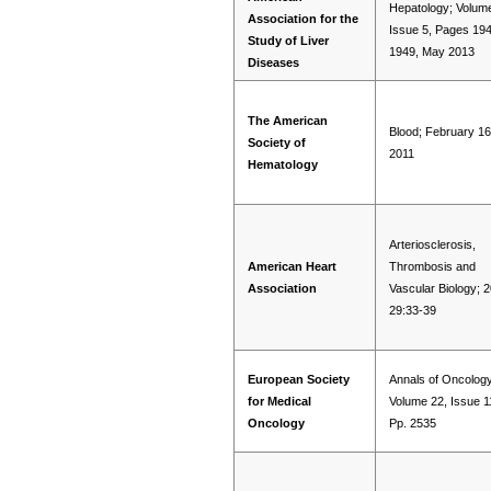
Hepatology; Volum
Association for the
Issue 5, Pages 19
Study of Liver
1949, May 2013
Diseases
The American
Blood; February 16
Society of
2011
Hematology
Arteriosclerosis,
American Heart
Thrombosis and
Association
Vascular Biology; 
29:33-39
European Society
Annals of Oncology
for Medical
Volume 22, Issue 1
Oncology
Pp. 2535