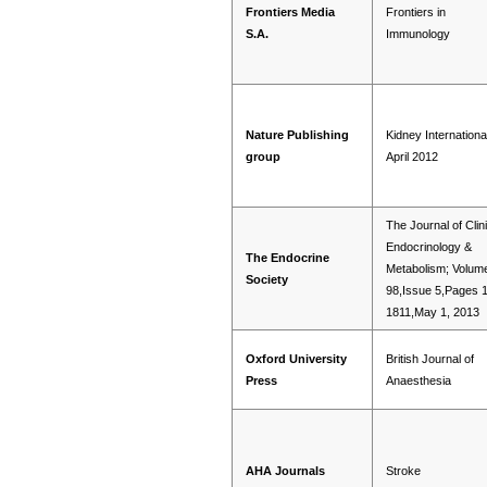
Frontiers Media
Frontiers in
S.A.
Immunology
Nature Publishing
Kidney Internationa
group
April 2012
The Journal of Clin
Endocrinology &
The Endocrine
Metabolism; Volum
Society
98,Issue 5,Pages 
1811,May 1, 2013
Oxford University
British Journal of
Press
Anaesthesia
AHA Journals
Stroke