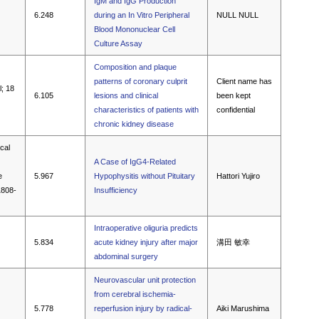
IgM and IgG Production
6.248
during an In Vitro Peripheral
NULL NULL
Blood Mononuclear Cell
Culture Assay
Composition and plaque
patterns of coronary culprit
Client name has
l; 18
6.105
lesions and clinical
been kept
characteristics of patients with
confidential
chronic kidney disease
ical
A Case of IgG4-Related
e
5.967
Hypophysitis without Pituitary
Hattori Yujiro
1808-
Insufficiency
Intraoperative oliguria predicts
5.834
acute kidney injury after major
溝田 敏幸
abdominal surgery
Neurovascular unit protection
from cerebral ischemia-
5.778
reperfusion injury by radical-
Aiki Marushima