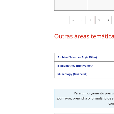
«
‹
1
2
3
Outras áreas temática
Archival Science (Arşiv Bilim)
Bibliometrics (Bibliyometri)
Museology (Müzecilik)
Para um orçamento preciso
por favor, preencha o formulário de s
con