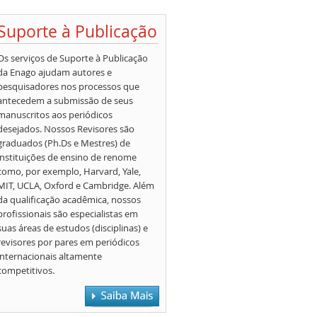
Suporte à Publicação
Os serviços de Suporte à Publicação
da Enago ajudam autores e
pesquisadores nos processos que
antecedem a submissão de seus
manuscritos aos periódicos
desejados. Nossos Revisores são
graduados (Ph.Ds e Mestres) de
instituições de ensino de renome
como, por exemplo, Harvard, Yale,
MIT, UCLA, Oxford e Cambridge. Além
da qualificação acadêmica, nossos
profissionais são especialistas em
suas áreas de estudos (disciplinas) e
revisores por pares em periódicos
internacionais altamente
competitivos.