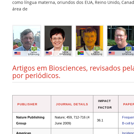
como língua materna, oriundos dos EUA, Reino Unido, Canadá,
área de
Artigos em Biosciences, revisados pel
por periódicos.
IMPACT
PUBLISHER
JOURNAL DETAILS
PAPER
FACTOR
Nature Publishing
Nature; 459, 712-716 (4
Frequent
36.1
Group
June 2009)
B-cell 
American
Incidenc