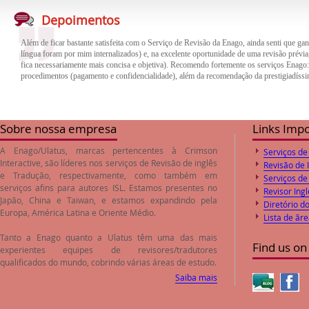
Além de ficar bastante satisfeita com o Serviço de Revisão da Enago, ainda senti que gan
língua foram por mim internalizados) e, na excelente oportunidade de uma revisão prévia,
Depoimentos
fica necessariamente mais concisa e objetiva). Recomendo fortemente os serviços Enago
procedimentos (pagamento e confidencialidade), além da recomendação da prestigiadíssi
O trabalho de revisão e correção do inglês feito pela empresa Enago foi de excelente qua
trabalho. Desta forma o paper encaminhado foi aprovado pelos Editores logo após o envi
preços de revisão e correção são compatíveis com o valores de mercado.
Sobre nossa empresa
Links Imp
A Enago/Ulatus, marcas pertencentes à Crimson
Serviços de
Interactive, são líderes nos serviços de
Revisão de inglês
Revisão de 
e
Tradução
, respectivamente, como também em
Serviços de
serviços afins para autores ISL. Estamos presentes no
Revisor Ingl
Japão, China e Taiwan, e estamos expandindo pela
Diretório d
Europa, América Latina e Oriente Médio.
Lista de ãr
Tanto a Enago quanto a Ulatus têm uma das mais
Find us on
experientes equipes de revisores/tradutores
qualificados do mundo, cobrindo várias áreas de estudo.
Saiba mais