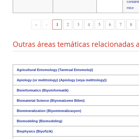
containi
mice
«
‹
1
2
3
4
5
6
7
8
Outras áreas temáticas relacionadas 
Agricultural Entomology (Tarımsal Entomoloji)
Apiology (or melittology) (Apiology (veya melittology))
Bioinformatics (Biyoinformatik)
Biomaterial Science (Biyomalzeme Bilimi)
Biomineralization (Biyomineralizasyon)
Biomodeling (Biomodeling)
Biophysics (Biyofizik)