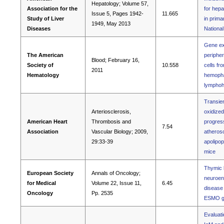
Hepatology; Volume 57,
Association for the
for hepa
Issue 5, Pages 1942-
11.665
Study of Liver
in primar
1949, May 2013
Diseases
Nationa
Gene exp
The American
periphe
Blood; February 16,
Society of
10.558
cells fr
2011
Hematology
hemopha
lymphohi
Transien
Arteriosclerosis,
oxidized
American Heart
Thrombosis and
progress
7.54
Association
Vascular Biology; 2009,
atherosc
29:33-39
apolipop
mice
Thymic l
European Society
Annals of Oncology;
neuroen
for Medical
Volume 22, Issue 11,
6.45
disease 
Oncology
Pp. 2535
ESMO gu
Evaluati