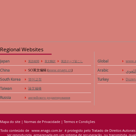
Regional Websites
Japan
Global
www.e
英語校閲
英文翻訳
英語テープ起こし
China
SCI英文编辑 (
www.enago.cn
)
Arabic
للغوي
South Korea
영어교정
Turkey
Düzen
Taiwan
論文編修
Russia
английского редактирования
Mapa do site
|
Normas de Privacidade
|
Termos e Condições
Todo conteúdo de
www.enago.com.br
é protegido pelo Tratado de Direitos Autorais
ser reproduzida, armazenada em um sistema de recuperação, ou transmitida, qualqu