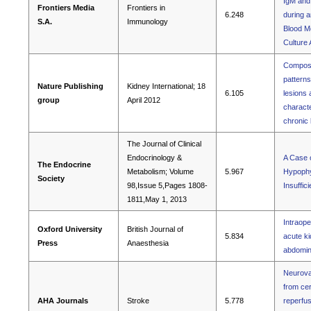
IgM and
Frontiers Media
Frontiers in
6.248
during a
S.A.
Immunology
Blood M
Culture
Composi
patterns
Nature Publishing
Kidney International; 18
6.105
lesions 
group
April 2012
characte
chronic
The Journal of Clinical
Endocrinology &
A Case 
The Endocrine
Metabolism; Volume
5.967
Hypophys
Society
98,Issue 5,Pages 1808-
Insuffic
1811,May 1, 2013
Intraope
Oxford University
British Journal of
5.834
acute ki
Press
Anaesthesia
abdomin
Neurovas
from cer
AHA Journals
Stroke
5.778
reperfus