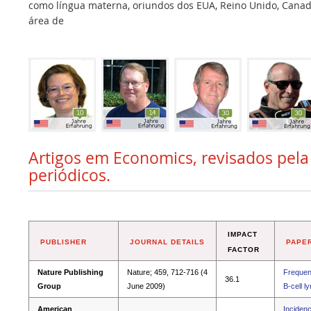
como língua materna, oriundos dos EUA, Reino Unido, Canadá,
área de
Artigos em Economics, revisados pela
periódicos.
IMPACT
PUBLISHER
JOURNAL DETAILS
PAPER
FACTOR
Nature Publishing
Nature; 459, 712-716 (4
Frequent
36.1
Group
June 2009)
B-cell 
American
Incidenc