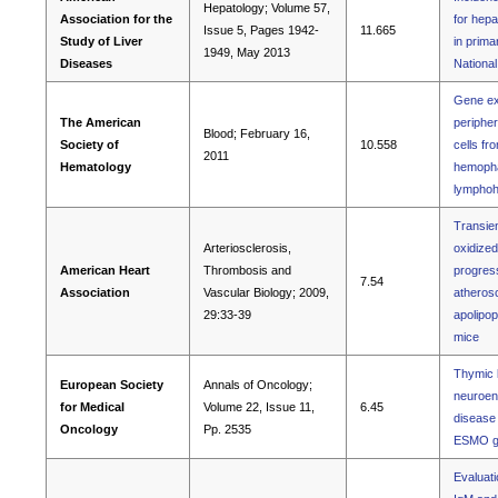
Hepatology; Volume 57,
Association for the
for hepa
Issue 5, Pages 1942-
11.665
Study of Liver
in primar
1949, May 2013
Diseases
Nationa
Gene exp
The American
periphe
Blood; February 16,
Society of
10.558
cells fr
2011
Hematology
hemopha
lymphohi
Transien
Arteriosclerosis,
oxidized
American Heart
Thrombosis and
progress
7.54
Association
Vascular Biology; 2009,
atherosc
29:33-39
apolipop
mice
Thymic l
European Society
Annals of Oncology;
neuroen
for Medical
Volume 22, Issue 11,
6.45
disease 
Oncology
Pp. 2535
ESMO gu
Evaluati