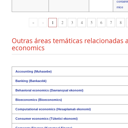
containi
mice
«
‹
1
2
3
4
5
6
7
8
Outras áreas temáticas relacionadas 
economics
Accounting (Muhasebe)
Banking (Bankacılık)
Behavioral economics (Davranışsal ekonomi)
Bioeconomics (Bioeconomics)
Computational economics (Hesaplamalı ekonomi)
Consumer economics (Tüketici ekonomi)
Corporate Finance (Kurumsal Finans)