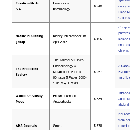
IgM and
Frontiers Media
Frontiers in
6.248
during a
S.A.
Immunology
Blood M
Culture
Composi
patterns
Nature Publishing
Kidney International; 18
6.105
lesions 
group
April 2012
characte
chronic
The Journal of Clinical
Endocrinology &
A Case 
The Endocrine
Metabolism; Volume
5.967
Hypophys
Society
98,Issue 5,Pages 1808-
Insuffic
1811,May 1, 2013
Intraope
Oxford University
British Journal of
5.834
acute ki
Press
Anaesthesia
abdomin
Neurovas
from cer
AHA Journals
Stroke
5.778
reperfus