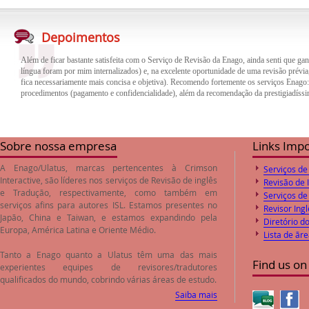
Além de ficar bastante satisfeita com o Serviço de Revisão da Enago, ainda senti que gan
língua foram por mim internalizados) e, na excelente oportunidade de uma revisão prévia,
Depoimentos
fica necessariamente mais concisa e objetiva). Recomendo fortemente os serviços Enago
procedimentos (pagamento e confidencialidade), além da recomendação da prestigiadíssi
O trabalho de revisão e correção do inglês feito pela empresa Enago foi de excelente qua
trabalho. Desta forma o paper encaminhado foi aprovado pelos Editores logo após o envi
preços de revisão e correção são compatíveis com o valores de mercado.
Sobre nossa empresa
Links Imp
A Enago/Ulatus, marcas pertencentes à Crimson
Serviços de
Interactive, são líderes nos serviços de
Revisão de inglês
Revisão de 
e
Tradução
, respectivamente, como também em
Serviços de
serviços afins para autores ISL. Estamos presentes no
Revisor Ingl
Japão, China e Taiwan, e estamos expandindo pela
Diretório d
Europa, América Latina e Oriente Médio.
Lista de ãr
Tanto a Enago quanto a Ulatus têm uma das mais
Find us on
experientes equipes de revisores/tradutores
qualificados do mundo, cobrindo várias áreas de estudo.
Saiba mais