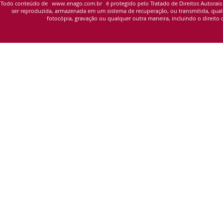
Todo conteúdo de
www.enago.com.br
é protegido pelo Tratado de Direitos Autorais
ser reproduzida, armazenada em um sistema de recuperação, ou transmitida, qualqu
fotocópia, gravação ou qualquer outra maneira, incluindo o direito d