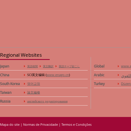
Regional Websites
Japan
Global
www.e
英語校閲
英文翻訳
英語テープ起こし
China
SCI英文编辑 (
www.enago.cn
)
Arabic
للغوي
South Korea
영어교정
Turkey
Düzen
Taiwan
論文編修
Russia
английского редактирования
Mapa do site
|
Normas de Privacidade
|
Termos e Condições