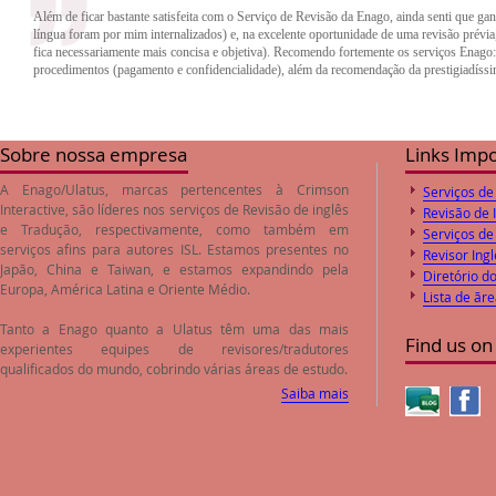
procedimentos (pagamento e confidencialidade), além da recomendação da prestigiadíssi
O trabalho de revisão e correção do inglês feito pela empresa Enago foi de excelente qua
trabalho. Desta forma o paper encaminhado foi aprovado pelos Editores logo após o envi
preços de revisão e correção são compatíveis com o valores de mercado.
Sobre nossa empresa
Links Imp
A Enago/Ulatus, marcas pertencentes à Crimson
Serviços de
Interactive, são líderes nos serviços de
Revisão de inglês
Revisão de 
e
Tradução
, respectivamente, como também em
Serviços de
serviços afins para autores ISL. Estamos presentes no
Revisor Ingl
Japão, China e Taiwan, e estamos expandindo pela
Diretório d
Europa, América Latina e Oriente Médio.
Lista de ãr
Tanto a Enago quanto a Ulatus têm uma das mais
Find us on
experientes equipes de revisores/tradutores
qualificados do mundo, cobrindo várias áreas de estudo.
Saiba mais