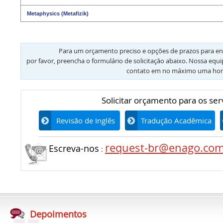
Metaphysics (Metafizik)
Para um orçamento preciso e opções de prazos para en
por favor, preencha o formulário de solicitação abaixo. Nossa equ
contato em no máximo uma hor
Solicitar orçamento para os ser
Revisão de Inglês
Tradução Acadêmica
request-br@enago.co
Escreva-nos
:
Além de ficar bastante satisfeita com o Serviço de Revisão da Enago, ainda senti que gan
língua foram por mim internalizados) e, na excelente oportunidade de uma revisão prévia,
Depoimentos
fica necessariamente mais concisa e objetiva). Recomendo fortemente os serviços Enago