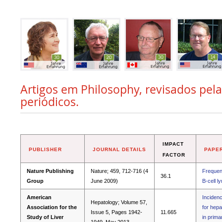
Artigos em Philosophy, revisados pela
periódicos.
IMPACT
PUBLISHER
JOURNAL DETAILS
PAPER
FACTOR
Nature Publishing
Nature; 459, 712-716 (4
Frequent
36.1
Group
June 2009)
B-cell 
American
Incidenc
Hepatology; Volume 57,
Association for the
for hepa
Issue 5, Pages 1942-
11.665
Study of Liver
in primar
1949, May 2013