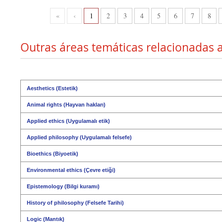
«
‹
1
2
3
4
5
6
7
8
Outras áreas temáticas relacionadas a
Aesthetics (Estetik)
Animal rights (Hayvan hakları)
Applied ethics (Uygulamalı etik)
Applied philosophy (Uygulamalı felsefe)
Bioethics (Biyoetik)
Environmental ethics (Çevre etiği)
Epistemology (Bilgi kuramı)
History of philosophy (Felsefe Tarihi)
Logic (Mantık)