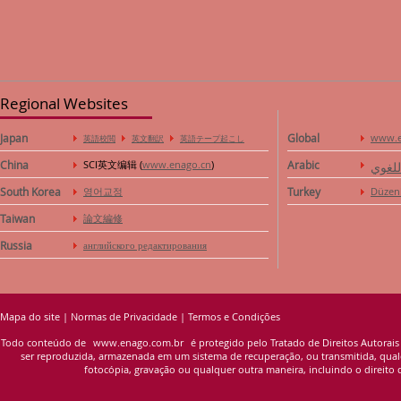
Regional Websites
Japan
Global
www.e
英語校閲
英文翻訳
英語テープ起こし
China
SCI英文编辑 (
www.enago.cn
)
Arabic
للغوي
South Korea
영어교정
Turkey
Düzen
Taiwan
論文編修
Russia
английского редактирования
Mapa do site
|
Normas de Privacidade
|
Termos e Condições
Todo conteúdo de
www.enago.com.br
é protegido pelo Tratado de Direitos Autorais
ser reproduzida, armazenada em um sistema de recuperação, ou transmitida, qualqu
fotocópia, gravação ou qualquer outra maneira, incluindo o direito d