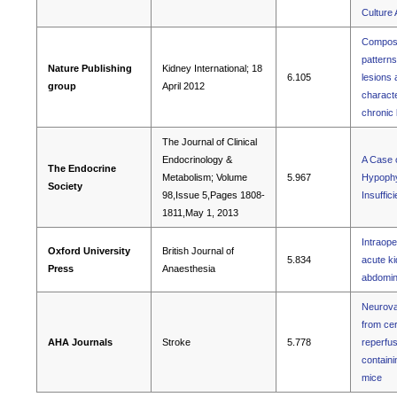
Culture
Composi
patterns
Nature Publishing
Kidney International; 18
6.105
lesions 
group
April 2012
characte
chronic
The Journal of Clinical
Endocrinology &
A Case 
The Endocrine
Metabolism; Volume
5.967
Hypophys
Society
98,Issue 5,Pages 1808-
Insuffic
1811,May 1, 2013
Intraope
Oxford University
British Journal of
5.834
acute ki
Press
Anaesthesia
abdomin
Neurovas
from cer
AHA Journals
Stroke
5.778
reperfus
containi
mice