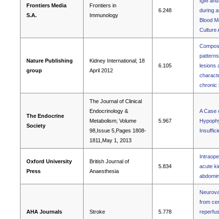
IgM and
Frontiers Media
Frontiers in
6.248
during a
S.A.
Immunology
Blood M
Culture
Composi
patterns
Nature Publishing
Kidney International; 18
6.105
lesions 
group
April 2012
characte
chronic
The Journal of Clinical
Endocrinology &
A Case 
The Endocrine
Metabolism; Volume
5.967
Hypophys
Society
98,Issue 5,Pages 1808-
Insuffic
1811,May 1, 2013
Intraope
Oxford University
British Journal of
5.834
acute ki
Press
Anaesthesia
abdomin
Neurovas
from cer
AHA Journals
Stroke
5.778
reperfus