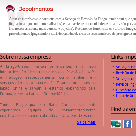
Além de ficar bastante satisfeita com o Serviço de Revisão da Enago, ainda senti que gan
Depoimentos
língua foram por mim internalizados) e, na excelente oportunidade de uma revisão prévia,
fica necessariamente mais concisa e objetiva). Recomendo fortemente os serviços Enago
procedimentos (pagamento e confidencialidade), além da recomendação da prestigiadíssi
O trabalho de revisão e correção do inglês feito pela empresa Enago foi de excelente qua
trabalho. Desta forma o paper encaminhado foi aprovado pelos Editores logo após o envi
preços de revisão e correção são compatíveis com o valores de mercado.
Sobre nossa empresa
Links Imp
A Enago/Ulatus, marcas pertencentes à Crimson
Serviços de
Interactive, são líderes nos serviços de
Revisão de inglês
Revisão de 
e
Tradução
, respectivamente, como também em
Serviços de
serviços afins para autores ISL. Estamos presentes no
Revisor Ingl
Japão, China e Taiwan, e estamos expandindo pela
Diretório d
Europa, América Latina e Oriente Médio.
Lista de ãr
Tanto a Enago quanto a Ulatus têm uma das mais
Find us on
experientes equipes de revisores/tradutores
qualificados do mundo, cobrindo várias áreas de estudo.
Saiba mais