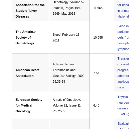
Hepatology; Volume 57,
Association for the
for hepa
Issue 5, Pages 1942-
11.665
Study of Liver
in primar
1949, May 2013
Diseases
Nationa
Gene exp
The American
periphe
Blood; February 16,
Society of
10.558
cells fr
2011
Hematology
hemopha
lymphohi
Transien
Arteriosclerosis,
oxidized
American Heart
Thrombosis and
progress
7.54
Association
Vascular Biology; 2009,
atherosc
29:33-39
apolipop
mice
Thymic l
European Society
Annals of Oncology;
neuroen
for Medical
Volume 22, Issue 11,
6.45
disease 
Oncology
Pp. 2535
ESMO gu
Evaluati