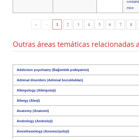
containi
mice
«
‹
1
2
3
4
5
6
7
8
Outras áreas temáticas relacionadas a
Addiction psychiatry (Bağımlılık psikiyatrisi)
Adrenal disorders (Adrenal bozuklukları)
Allergology (Allergoloji)
Allergy (Alerji)
Anatomy (Anatomi)
Andrology (Androloji)
Anesthesiology (Anesteziyoloji)