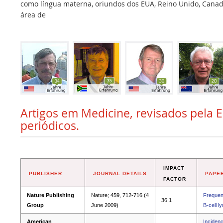
como língua materna, oriundos dos EUA, Reino Unido, Canadá,
área de
Artigos em Medicine, revisados pela E
periódicos.
IMPACT
PUBLISHER
JOURNAL DETAILS
PAPER
FACTOR
Nature Publishing
Nature; 459, 712-716 (4
Frequent
36.1
Group
June 2009)
B-cell 
American
Incidenc