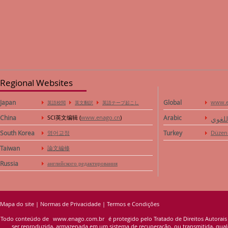
Regional Websites
Japan
Global
www.e
英語校閲
英文翻訳
英語テープ起こし
China
SCI英文编辑 (
www.enago.cn
)
Arabic
للغوي
South Korea
영어교정
Turkey
Düzen
Taiwan
論文編修
Russia
английского редактирования
Mapa do site
|
Normas de Privacidade
|
Termos e Condições
Todo conteúdo de
www.enago.com.br
é protegido pelo Tratado de Direitos Autorais
ser reproduzida, armazenada em um sistema de recuperação, ou transmitida, qualqu