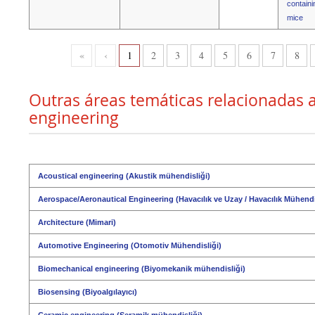
containi
mice
«
‹
1
2
3
4
5
6
7
8
Outras áreas temáticas relacionadas 
engineering
Acoustical engineering (Akustik mühendisliği)
Aerospace/Aeronautical Engineering (Havacılık ve Uzay / Havacılık Mühendi
Architecture (Mimari)
Automotive Engineering (Otomotiv Mühendisliği)
Biomechanical engineering (Biyomekanik mühendisliği)
Biosensing (Biyoalgılayıcı)
Ceramic engineering (Seramik mühendisliği)