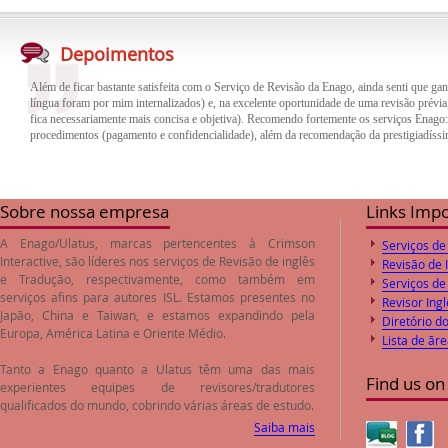
Além de ficar bastante satisfeita com o Serviço de Revisão da Enago, ainda senti que gan
língua foram por mim internalizados) e, na excelente oportunidade de uma revisão prévia,
Depoimentos
fica necessariamente mais concisa e objetiva). Recomendo fortemente os serviços Enago
procedimentos (pagamento e confidencialidade), além da recomendação da prestigiadíssi
O trabalho de revisão e correção do inglês feito pela empresa Enago foi de excelente qua
trabalho. Desta forma o paper encaminhado foi aprovado pelos Editores logo após o envi
preços de revisão e correção são compatíveis com o valores de mercado.
Sobre nossa empresa
Links Imp
A Enago/Ulatus, marcas pertencentes à Crimson
Serviços de
Interactive, são líderes nos serviços de
Revisão de inglês
Revisão de 
e
Tradução
, respectivamente, como também em
Serviços de
serviços afins para autores ISL. Estamos presentes no
Revisor Ingl
Japão, China e Taiwan, e estamos expandindo pela
Diretório d
Europa, América Latina e Oriente Médio.
Lista de ãr
Tanto a Enago quanto a Ulatus têm uma das mais
Find us on
experientes equipes de revisores/tradutores
qualificados do mundo, cobrindo várias áreas de estudo.
Saiba mais