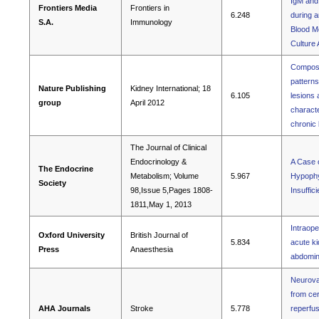
IgM and
Frontiers Media
Frontiers in
6.248
during a
S.A.
Immunology
Blood M
Culture
Composi
patterns
Nature Publishing
Kidney International; 18
6.105
lesions 
group
April 2012
characte
chronic
The Journal of Clinical
Endocrinology &
A Case 
The Endocrine
Metabolism; Volume
5.967
Hypophys
Society
98,Issue 5,Pages 1808-
Insuffic
1811,May 1, 2013
Intraope
Oxford University
British Journal of
5.834
acute ki
Press
Anaesthesia
abdomin
Neurovas
from cer
AHA Journals
Stroke
5.778
reperfus