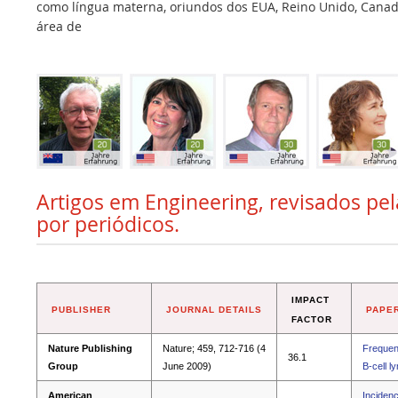
como língua materna, oriundos dos EUA, Reino Unido, Canadá,
área de
Artigos em Engineering, revisados pel
por periódicos.
IMPACT
PUBLISHER
JOURNAL DETAILS
PAPER
FACTOR
Nature Publishing
Nature; 459, 712-716 (4
Frequent
36.1
Group
June 2009)
B-cell 
American
Incidenc