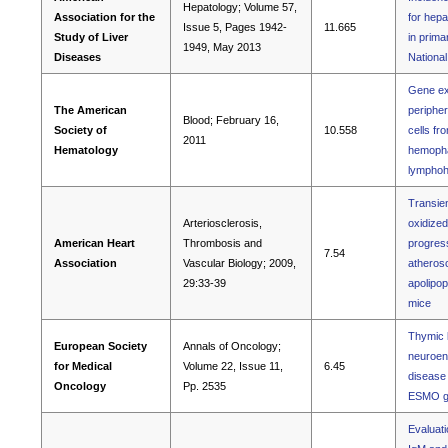
Hepatology; Volume 57,
Association for the
for hepa
Issue 5, Pages 1942-
11.665
Study of Liver
in primar
1949, May 2013
Diseases
Nationa
Gene exp
The American
periphe
Blood; February 16,
Society of
10.558
cells fr
2011
Hematology
hemopha
lymphohi
Transien
Arteriosclerosis,
oxidized
American Heart
Thrombosis and
progress
7.54
Association
Vascular Biology; 2009,
atherosc
29:33-39
apolipop
mice
Thymic l
European Society
Annals of Oncology;
neuroen
for Medical
Volume 22, Issue 11,
6.45
disease 
Oncology
Pp. 2535
ESMO gu
Evaluati