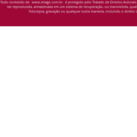
Todo conteúdo de
www.enago.com.br
é protegido pelo Tratado de Direitos Autorais
ser reproduzida, armazenada em um sistema de recuperação, ou transmitida, qualqu
fotocópia, gravação ou qualquer outra maneira, incluindo o direito d