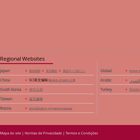
Regional Websites
Japan
Global
www.e
英語校閲
英文翻訳
英語テープ起こし
China
SCI英文编辑 (
www.enago.cn
)
Arabic
للغوي
South Korea
영어교정
Turkey
Düzen
Taiwan
論文編修
Russia
английского редактирования
Mapa do site
|
Normas de Privacidade
|
Termos e Condições