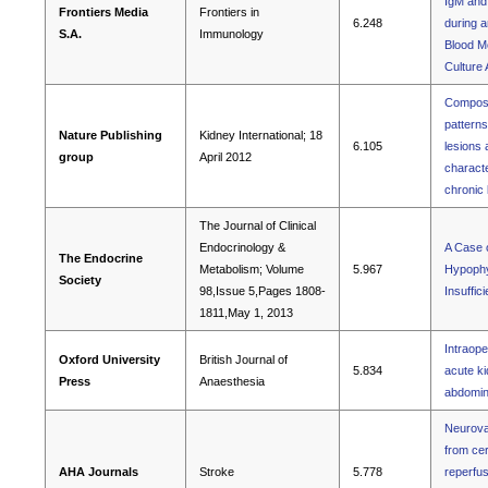
IgM and
Frontiers Media
Frontiers in
6.248
during a
S.A.
Immunology
Blood M
Culture
Composi
patterns
Nature Publishing
Kidney International; 18
6.105
lesions 
group
April 2012
characte
chronic
The Journal of Clinical
Endocrinology &
A Case 
The Endocrine
Metabolism; Volume
5.967
Hypophys
Society
98,Issue 5,Pages 1808-
Insuffic
1811,May 1, 2013
Intraope
Oxford University
British Journal of
5.834
acute ki
Press
Anaesthesia
abdomin
Neurovas
from cer
AHA Journals
Stroke
5.778
reperfus