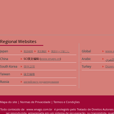
Regional Websites
Japan
Global
www.e
英語校閲
英文翻訳
英語テープ起こし
China
SCI英文编辑 (
www.enago.cn
)
Arabic
للغوي
South Korea
영어교정
Turkey
Düzen
Taiwan
論文編修
Russia
английского редактирования
Mapa do site
|
Normas de Privacidade
|
Termos e Condições
Todo conteúdo de
www.enago.com.br
é protegido pelo Tratado de Direitos Autorais
ser reproduzida, armazenada em um sistema de recuperação, ou transmitida, qualqu