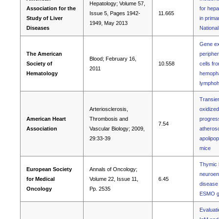
Hepatology; Volume 57,
Association for the
for hepa
Issue 5, Pages 1942-
11.665
Study of Liver
in primar
1949, May 2013
Diseases
Nationa
Gene exp
The American
periphe
Blood; February 16,
Society of
10.558
cells fr
2011
Hematology
hemopha
lymphohi
Transien
Arteriosclerosis,
oxidized
American Heart
Thrombosis and
progress
7.54
Association
Vascular Biology; 2009,
atherosc
29:33-39
apolipop
mice
Thymic l
European Society
Annals of Oncology;
neuroen
for Medical
Volume 22, Issue 11,
6.45
disease 
Oncology
Pp. 2535
ESMO gu
Evaluati