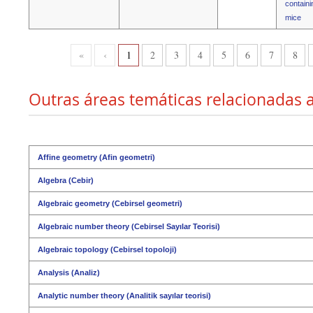
containi
mice
«
‹
1
2
3
4
5
6
7
8
Outras áreas temáticas relacionadas 
Affine geometry (Afin geometri)
Algebra (Cebir)
Algebraic geometry (Cebirsel geometri)
Algebraic number theory (Cebirsel Sayılar Teorisi)
Algebraic topology (Cebirsel topoloji)
Analysis (Analiz)
Analytic number theory (Analitik sayılar teorisi)