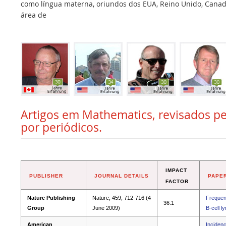
como língua materna, oriundos dos EUA, Reino Unido, Canadá,
área de
Artigos em Mathematics, revisados pe
por periódicos.
IMPACT
PUBLISHER
JOURNAL DETAILS
PAPER
FACTOR
Nature Publishing
Nature; 459, 712-716 (4
Frequent
36.1
Group
June 2009)
B-cell 
American
Incidenc