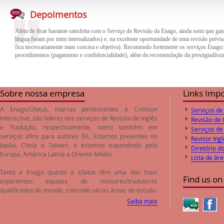
Além de ficar bastante satisfeita com o Serviço de Revisão da Enago, ainda senti que gan
língua foram por mim internalizados) e, na excelente oportunidade de uma revisão prévia,
Depoimentos
fica necessariamente mais concisa e objetiva). Recomendo fortemente os serviços Enago
procedimentos (pagamento e confidencialidade), além da recomendação da prestigiadíssi
O trabalho de revisão e correção do inglês feito pela empresa Enago foi de excelente qua
trabalho. Desta forma o paper encaminhado foi aprovado pelos Editores logo após o envi
preços de revisão e correção são compatíveis com o valores de mercado.
Sobre nossa empresa
Links Imp
A Enago/Ulatus, marcas pertencentes à Crimson
Serviços de
Interactive, são líderes nos serviços de
Revisão de inglês
Revisão de 
e
Tradução
, respectivamente, como também em
Serviços de
serviços afins para autores ISL. Estamos presentes no
Revisor Ingl
Japão, China e Taiwan, e estamos expandindo pela
Diretório d
Europa, América Latina e Oriente Médio.
Lista de ãr
Tanto a Enago quanto a Ulatus têm uma das mais
Find us on
experientes equipes de revisores/tradutores
qualificados do mundo, cobrindo várias áreas de estudo.
Saiba mais