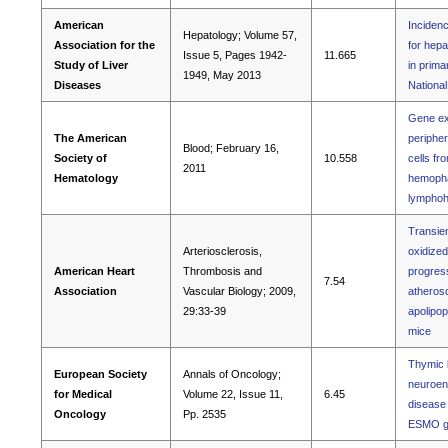
American
Incidenc
Hepatology; Volume 57,
Association for the
for hepa
Issue 5, Pages 1942-
11.665
Study of Liver
in primar
1949, May 2013
Diseases
Nationa
Gene exp
The American
periphe
Blood; February 16,
Society of
10.558
cells fr
2011
Hematology
hemopha
lymphohi
Transien
Arteriosclerosis,
oxidized
American Heart
Thrombosis and
progress
7.54
Association
Vascular Biology; 2009,
atherosc
29:33-39
apolipop
mice
Thymic l
European Society
Annals of Oncology;
neuroen
for Medical
Volume 22, Issue 11,
6.45
disease 
Oncology
Pp. 2535
ESMO gu