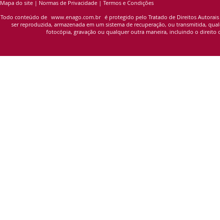
Mapa do site
|
Normas de Privacidade
|
Termos e Condições
Todo conteúdo de
www.enago.com.br
é protegido pelo Tratado de Direitos Autorais
ser reproduzida, armazenada em um sistema de recuperação, ou transmitida, qualqu
fotocópia, gravação ou qualquer outra maneira, incluindo o direito d