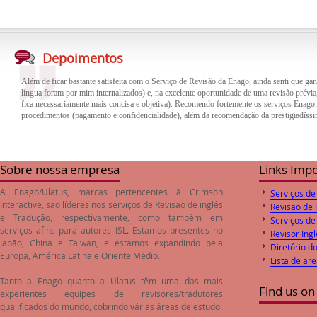
Além de ficar bastante satisfeita com o Serviço de Revisão da Enago, ainda senti que gan
língua foram por mim internalizados) e, na excelente oportunidade de uma revisão prévia,
Depoimentos
fica necessariamente mais concisa e objetiva). Recomendo fortemente os serviços Enago
procedimentos (pagamento e confidencialidade), além da recomendação da prestigiadíssi
O trabalho de revisão e correção do inglês feito pela empresa Enago foi de excelente qua
trabalho. Desta forma o paper encaminhado foi aprovado pelos Editores logo após o envi
preços de revisão e correção são compatíveis com o valores de mercado.
Sobre nossa empresa
Links Imp
A Enago/Ulatus, marcas pertencentes à Crimson
Serviços de
Interactive, são líderes nos serviços de
Revisão de inglês
Revisão de 
e
Tradução
, respectivamente, como também em
Serviços de
serviços afins para autores ISL. Estamos presentes no
Revisor Ingl
Japão, China e Taiwan, e estamos expandindo pela
Diretório d
Europa, América Latina e Oriente Médio.
Lista de ãr
Tanto a Enago quanto a Ulatus têm uma das mais
Find us on
experientes equipes de revisores/tradutores
qualificados do mundo, cobrindo várias áreas de estudo.