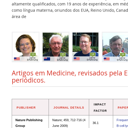
altamente qualificados, com 19 anos de experiência, em médi
como língua materna, oriundos dos EUA, Reino Unido, Canadá,
área de
Artigos em Medicine, revisados pela E
periódicos.
IMPACT
PUBLISHER
JOURNAL DETAILS
PAPER
FACTOR
Nature Publishing
Nature; 459, 712-716 (4
Frequent
36.1
Group
June 2009)
B-cell 