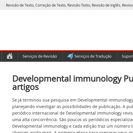
Revisão de Texto, Correção de Texto, Revisão Texto, Revisão de Inglês, Reviso
Serviços de Revisão
Serviços de Tradução
Suport
Developmental immunology Pu
artigos
Se já terminou sua pesquisa em Developmental immunology,
planejando investigar as possibilidades de publicação. A p
periódico internacional de Developmental immunology revis
uma alta concorrência. São poucos os periódicos especializa
Developmental immunology e cada edição traz um número lim
chances ainda mais. A primeira etapa para preparar seus a