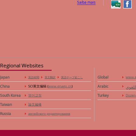
Saiba mais
Regional Websites
Japan
Global
www.e
英語校閲
英文翻訳
英語テープ起こし
China
SCI英文编辑 (
www.enago.cn
)
Arabic
للغوي
South Korea
영어교정
Turkey
Düzen
Taiwan
論文編修
Russia
английского редактирования