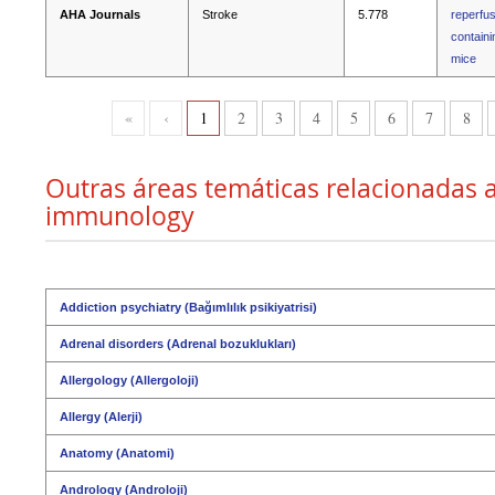
AHA Journals
Stroke
5.778
reperfus
containi
mice
«
‹
1
2
3
4
5
6
7
8
Outras áreas temáticas relacionadas
immunology
Addiction psychiatry (Bağımlılık psikiyatrisi)
Adrenal disorders (Adrenal bozuklukları)
Allergology (Allergoloji)
Allergy (Alerji)
Anatomy (Anatomi)
Andrology (Androloji)