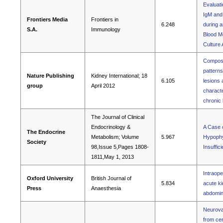
Evaluati
IgM and
Frontiers Media
Frontiers in
6.248
during a
S.A.
Immunology
Blood M
Culture
Composi
patterns
Nature Publishing
Kidney International; 18
6.105
lesions 
group
April 2012
characte
chronic
The Journal of Clinical
Endocrinology &
A Case 
The Endocrine
Metabolism; Volume
5.967
Hypophys
Society
98,Issue 5,Pages 1808-
Insuffic
1811,May 1, 2013
Intraope
Oxford University
British Journal of
5.834
acute ki
Press
Anaesthesia
abdomin
Neurovas
from cer