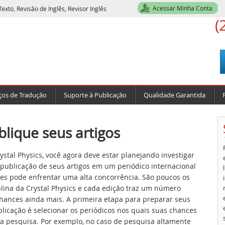
Acessar Minha Conta
exto, Revisão de Inglês, Revisor Inglês
(
ços de Tradução
Suporte à Publicação
Qualidade Garantida
blique seus artigos
stal Physics, você agora deve estar planejando investigar
 publicação de seus artigos em um periódico internacional
res pode enfrentar uma alta concorrência. São poucos os
plina da Crystal Physics e cada edição traz um número
 chances ainda mais. A primeira etapa para preparar seus
blicação é selecionar os periódicos nos quais suas chances
ua pesquisa. Por exemplo, no caso de pesquisa altamente