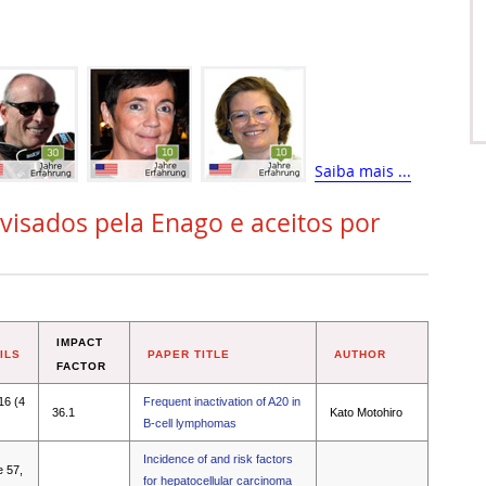
Saiba mais ...
evisados pela Enago e aceitos por
IMPACT
ILS
PAPER TITLE
AUTHOR
FACTOR
16 (4
Frequent inactivation of A20 in
36.1
Kato Motohiro
B-cell lymphomas
Incidence of and risk factors
e 57,
for hepatocellular carcinoma