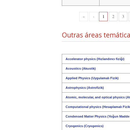
«
‹
1
2
3
Outras áreas temática
Accelerator physics (Hızlandırıcı fiziği)
Acoustics (Akustik)
Applied Physics (Uygulamalı Fizik)
Astrophysics (Astrofizik)
Atomic, molecular, and optical physics (At
Computational physics (Hesaplamalı Fizik
Condensed Matter Physics (Yoğun Madde F
Cryogenics (Cryogenics)