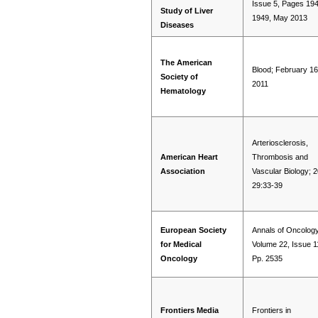
Issue 5, Pages 19
Study of Liver
1949, May 2013
Diseases
The American
Blood; February 16
Society of
2011
Hematology
Arteriosclerosis,
American Heart
Thrombosis and
Association
Vascular Biology; 
29:33-39
European Society
Annals of Oncology
for Medical
Volume 22, Issue 1
Oncology
Pp. 2535
Frontiers Media
Frontiers in