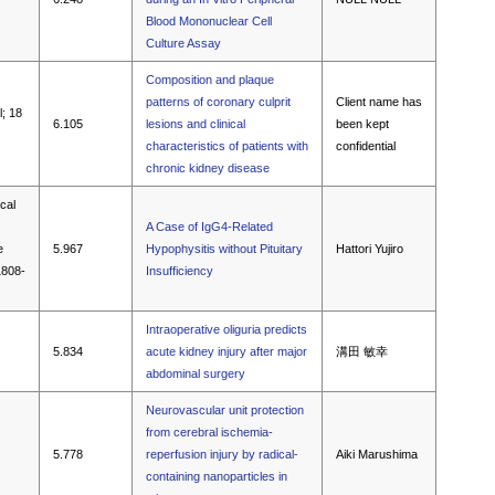
Blood Mononuclear Cell
Culture Assay
Composition and plaque
patterns of coronary culprit
Client name has
l; 18
6.105
lesions and clinical
been kept
characteristics of patients with
confidential
chronic kidney disease
ical
A Case of IgG4-Related
e
5.967
Hypophysitis without Pituitary
Hattori Yujiro
1808-
Insufficiency
Intraoperative oliguria predicts
5.834
acute kidney injury after major
溝田 敏幸
abdominal surgery
Neurovascular unit protection
from cerebral ischemia-
5.778
reperfusion injury by radical-
Aiki Marushima
containing nanoparticles in