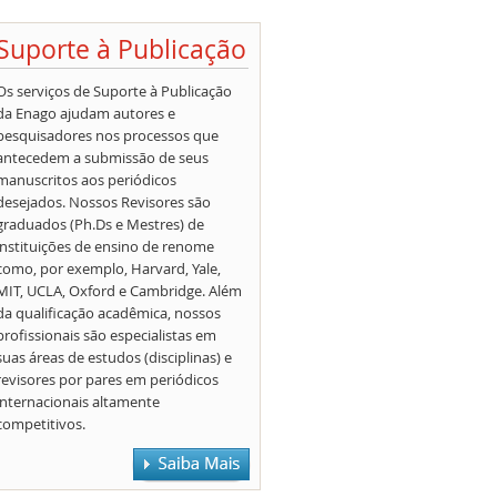
Suporte à Publicação
Os serviços de Suporte à Publicação
da Enago ajudam autores e
pesquisadores nos processos que
antecedem a submissão de seus
manuscritos aos periódicos
desejados. Nossos Revisores são
graduados (Ph.Ds e Mestres) de
instituições de ensino de renome
como, por exemplo, Harvard, Yale,
MIT, UCLA, Oxford e Cambridge. Além
da qualificação acadêmica, nossos
profissionais são especialistas em
suas áreas de estudos (disciplinas) e
revisores por pares em periódicos
internacionais altamente
competitivos.