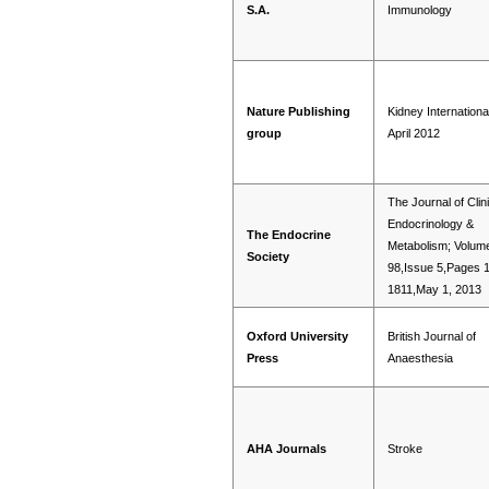
S.A.
Immunology
Nature Publishing
Kidney Internationa
group
April 2012
The Journal of Clin
Endocrinology &
The Endocrine
Metabolism; Volum
Society
98,Issue 5,Pages 
1811,May 1, 2013
Oxford University
British Journal of
Press
Anaesthesia
AHA Journals
Stroke