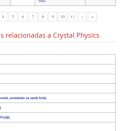
mice
›
»
4
5
6
7
8
9
10
11
s relacionadas a Crystal Physics
omik, moleküler ve optik fizik)
)
iziği)