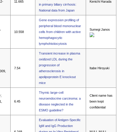
42-
11.665
Kenichi Harada
in primary biliary cirrhosis:
National data from Japan
Gene expression profiling of
peripheral blood mononuclear
,
Sumegi Janos
10.558
cells from children with active
hemophagocytic
lymphohistiocytosis
Transient increase in plasma
oxidized LDL during the
progression of
7.54
Itabe Hiroyuki
2009,
atherosclerosis in
apolipoprotein E knockout
mice
Thymic large-cell
;
Client name has
neuroendocrine carcinoma: a
1,
6.45
been kept
disease neglected in the
confidential
ESMO guideline?
Evaluation of Antigen-Specific
IgM and IgG Production
6.248
during an In Vitro Peripheral
NULL NULL