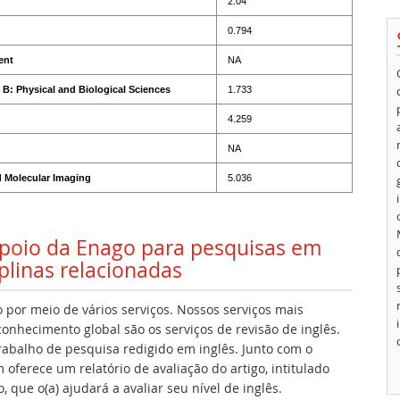
2.04
0.794
ent
NA
B: Physical and Biological Sciences
1.733
4.259
NA
d Molecular Imaging
5.036
 apoio da Enago para pesquisas em
iplinas relacionadas
 por meio de vários serviços. Nossos serviços mais
onhecimento global são os serviços de revisão de inglês.
 trabalho de pesquisa redigido em inglês. Junto com o
oferece um relatório de avaliação do artigo, intitulado
 que o(a) ajudará a avaliar seu nível de inglês.