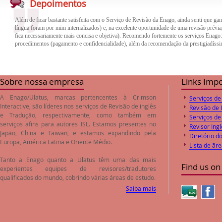
Além de ficar bastante satisfeita com o Serviço de Revisão da Enago, ainda senti que gan
Depoimentos
língua foram por mim internalizados) e, na excelente oportunidade de uma revisão prévia,
fica necessariamente mais concisa e objetiva). Recomendo fortemente os serviços Enago
procedimentos (pagamento e confidencialidade), além da recomendação da prestigiadíssi
O trabalho de revisão e correção do inglês feito pela empresa Enago foi de excelente qua
trabalho. Desta forma o paper encaminhado foi aprovado pelos Editores logo após o envi
preços de revisão e correção são compatíveis com o valores de mercado.
Sobre nossa empresa
Links Imp
A Enago/Ulatus, marcas pertencentes à Crimson
Serviços de
Interactive, são líderes nos serviços de
Revisão de inglês
Revisão de 
e
Tradução
, respectivamente, como também em
Serviços de
serviços afins para autores ISL. Estamos presentes no
Revisor Ingl
Japão, China e Taiwan, e estamos expandindo pela
Diretório d
Europa, América Latina e Oriente Médio.
Lista de ãr
Tanto a Enago quanto a Ulatus têm uma das mais
Find us on
experientes equipes de revisores/tradutores
qualificados do mundo, cobrindo várias áreas de estudo.
Saiba mais