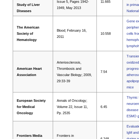
Issue 5, Pages 1942-
11.665
Study of Liver
in primar
1949, May 2013
Diseases
Nationa
Gene exp
The American
periphe
Blood; February 16,
Society of
10.558
cells fr
2011
Hematology
hemopha
lymphohi
Transien
Arteriosclerosis,
oxidized
American Heart
Thrombosis and
progress
7.54
Association
Vascular Biology; 2009,
atherosc
29:33-39
apolipop
mice
Thymic l
European Society
Annals of Oncology;
neuroen
for Medical
Volume 22, Issue 11,
6.45
disease 
Oncology
Pp. 2535
ESMO gu
Evaluati
IgM and
Frontiers Media
Frontiers in
6.248
during a