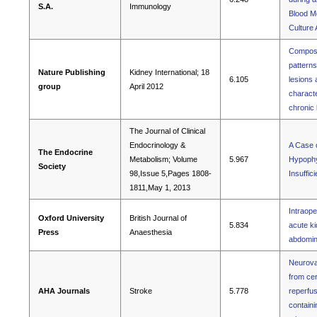
S.A.
Immunology
Blood M
Culture
Composi
patterns
Nature Publishing
Kidney International; 18
6.105
lesions 
group
April 2012
characte
chronic
The Journal of Clinical
Endocrinology &
A Case 
The Endocrine
Metabolism; Volume
5.967
Hypophys
Society
98,Issue 5,Pages 1808-
Insuffic
1811,May 1, 2013
Intraope
Oxford University
British Journal of
5.834
acute ki
Press
Anaesthesia
abdomin
Neurovas
from cer
AHA Journals
Stroke
5.778
reperfus
containi