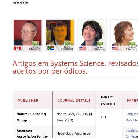
área de
Artigos em Systems Science, revisado
aceitos por periódicos.
IMPACT
PUBLISHER
JOURNAL DETAILS
PAPER
FACTOR
Nature Publishing
Nature; 459, 712-716 (4
Frequent
36.1
Group
June 2009)
B-cell 
American
Incidenc
Hepatology; Volume 57,
Association for the
for hepa