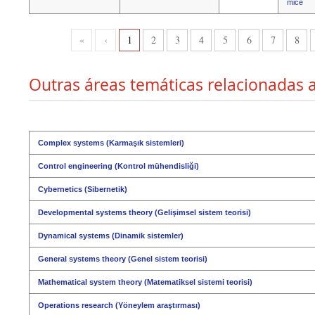
mice
«
‹
1
2
3
4
5
6
7
8
Outras áreas temáticas relacionadas 
Complex systems (Karmaşık sistemleri)
Control engineering (Kontrol mühendisliği)
Cybernetics (Sibernetik)
Developmental systems theory (Gelişimsel sistem teorisi)
Dynamical systems (Dinamik sistemler)
General systems theory (Genel sistem teorisi)
Mathematical system theory (Matematiksel sistemi teorisi)
Operations research (Yöneylem araştırması)