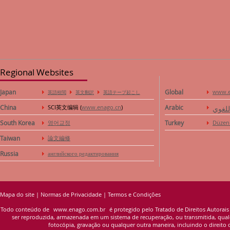
Regional Websites
Japan
Global
www.e
英語校閲
英文翻訳
英語テープ起こし
China
SCI英文编辑 (
www.enago.cn
)
Arabic
للغوي
South Korea
영어교정
Turkey
Düzen
Taiwan
論文編修
Russia
английского редактирования
Mapa do site
|
Normas de Privacidade
|
Termos e Condições
Todo conteúdo de
www.enago.com.br
é protegido pelo Tratado de Direitos Autorais
ser reproduzida, armazenada em um sistema de recuperação, ou transmitida, qualqu
fotocópia, gravação ou qualquer outra maneira, incluindo o direito d