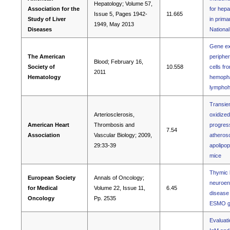
Hepatology; Volume 57,
Association for the
for hepa
Issue 5, Pages 1942-
11.665
Study of Liver
in primar
1949, May 2013
Diseases
Nationa
Gene exp
The American
periphe
Blood; February 16,
Society of
10.558
cells fr
2011
Hematology
hemopha
lymphohi
Transien
Arteriosclerosis,
oxidized
American Heart
Thrombosis and
progress
7.54
Association
Vascular Biology; 2009,
atherosc
29:33-39
apolipop
mice
Thymic l
European Society
Annals of Oncology;
neuroen
for Medical
Volume 22, Issue 11,
6.45
disease 
Oncology
Pp. 2535
ESMO gu
Evaluati