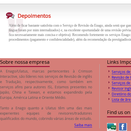
Além de ficar bastante satisfeita com o Serviço de Revisão da Enago, ainda senti que gan
língua foram por mim internalizados) e, na excelente oportunidade de uma revisão prévia,
Depoimentos
fica necessariamente mais concisa e objetiva). Recomendo fortemente os serviços Enago
procedimentos (pagamento e confidencialidade), além da recomendação da prestigiadíssi
O trabalho de revisão e correção do inglês feito pela empresa Enago foi de excelente qua
trabalho. Desta forma o paper encaminhado foi aprovado pelos Editores logo após o envi
preços de revisão e correção são compatíveis com o valores de mercado.
Sobre nossa empresa
Links Imp
A Enago/Ulatus, marcas pertencentes à Crimson
Serviços de
Interactive, são líderes nos serviços de
Revisão de inglês
Revisão de 
e
Tradução
, respectivamente, como também em
Serviços de
serviços afins para autores ISL. Estamos presentes no
Revisor Ingl
Japão, China e Taiwan, e estamos expandindo pela
Diretório d
Europa, América Latina e Oriente Médio.
Lista de ãr
Tanto a Enago quanto a Ulatus têm uma das mais
Find us on
experientes equipes de revisores/tradutores
qualificados do mundo, cobrindo várias áreas de estudo.
Saiba mais