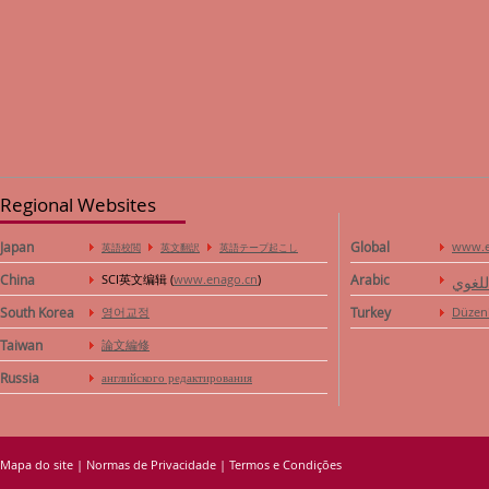
Regional Websites
Japan
Global
www.e
英語校閲
英文翻訳
英語テープ起こし
China
SCI英文编辑 (
www.enago.cn
)
Arabic
للغوي
South Korea
영어교정
Turkey
Düzen
Taiwan
論文編修
Russia
английского редактирования
Mapa do site
|
Normas de Privacidade
|
Termos e Condições