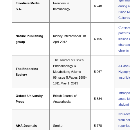
IgM and
Frontiers Media
Frontiers in
6.248
during a
S.A.
Immunology
Blood M
Culture
Composi
patterns
Nature Publishing
Kidney International; 18
6.105
lesions 
group
April 2012
characte
chronic
The Journal of Clinical
Endocrinology &
A Case 
The Endocrine
Metabolism; Volume
5.967
Hypophys
Society
98,Issue 5,Pages 1808-
Insuffic
1811,May 1, 2013
Intraope
Oxford University
British Journal of
5.834
acute ki
Press
Anaesthesia
abdomin
Neurovas
from cer
AHA Journals
Stroke
5.778
reperfus