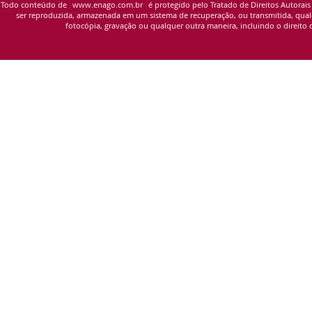
Todo conteúdo de
www.enago.com.br
é protegido pelo Tratado de Direitos Autorais
ser reproduzida, armazenada em um sistema de recuperação, ou transmitida, qualqu
fotocópia, gravação ou qualquer outra maneira, incluindo o direito d