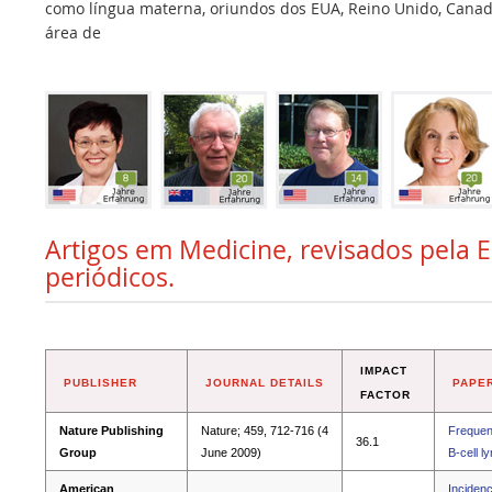
como língua materna, oriundos dos EUA, Reino Unido, Canadá,
área de
Artigos em Medicine, revisados pela E
periódicos.
IMPACT
PUBLISHER
JOURNAL DETAILS
PAPER
FACTOR
Nature Publishing
Nature; 459, 712-716 (4
Frequent
36.1
Group
June 2009)
B-cell 
American
Incidenc