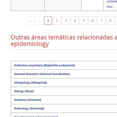
containi
mice
«
‹
1
2
3
4
5
6
7
8
Outras áreas temáticas relacionadas a
epidemiology
Addiction psychiatry (Bağımlılık psikiyatrisi)
Adrenal disorders (Adrenal bozuklukları)
Allergology (Allergoloji)
Allergy (Alerji)
Anatomy (Anatomi)
Andrology (Androloji)
Anesthesiology (Anesteziyoloji)