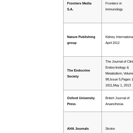
Frontiers Media
Frontiers in
S.A.
Immunology
Nature Publishing
Kidney Internationa
group
April 2012
The Journal of Clin
Endocrinology &
The Endocrine
Metabolism; Volum
Society
98,Issue 5,Pages 
1811,May 1, 2013
Oxford University
British Journal of
Press
Anaesthesia
AHA Journals
Stroke