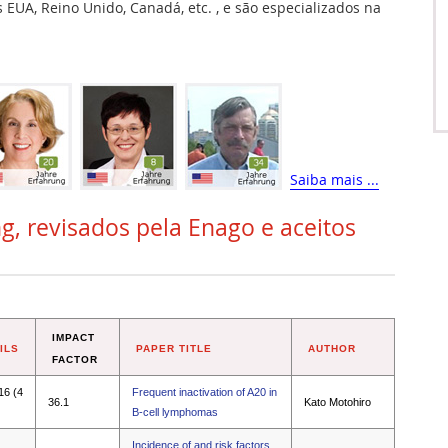
EUA, Reino Unido, Canadá, etc. , e são especializados na
Saiba mais ...
g, revisados pela Enago e aceitos
IMPACT
ILS
PAPER TITLE
AUTHOR
FACTOR
16 (4
Frequent inactivation of A20 in
36.1
Kato Motohiro
B-cell lymphomas
Incidence of and risk factors