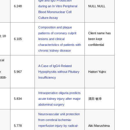
IgM and IgG Production
6.248
during an In Vitro Peripheral
NULL NULL
Blood Mononuclear Cell
Culture Assay
Composition and plaque
patterns of coronary culprit
Client name has
l; 18
6.105
lesions and clinical
been kept
characteristics of patients with
confidential
chronic kidney disease
ical
A Case of IgG4-Related
e
5.967
Hypophysitis without Pituitary
Hattori Yujiro
1808-
Insufficiency
Intraoperative oliguria predicts
5.834
acute kidney injury after major
溝田 敏幸
abdominal surgery
Neurovascular unit protection
from cerebral ischemia-
5.778
reperfusion injury by radical-
Aiki Marushima