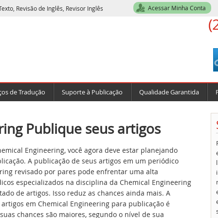
Acessar Minha Conta
exto, Revisão de Inglês, Revisor Inglês
(
ços de Tradução
Suporte à Publicação
Qualidade Garantida
ing Publique seus artigos
emical Engineering, você agora deve estar planejando
blicação. A publicação de seus artigos em um periódico
ring revisado por pares pode enfrentar uma alta
icos especializados na disciplina da Chemical Engineering
ado de artigos. Isso reduz as chances ainda mais. A
 artigos em Chemical Engineering para publicação é
 suas chances são maiores, segundo o nível de sua