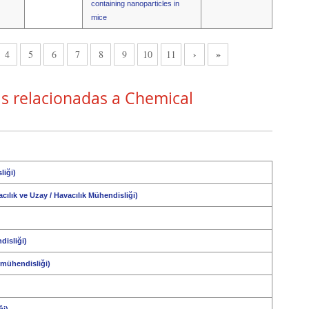
containing nanoparticles in
mice
›
»
4
5
6
7
8
9
10
11
as relacionadas a Chemical
liği)
ılık ve Uzay / Havacılık Mühendisliği)
isliği)
mühendisliği)
ği)