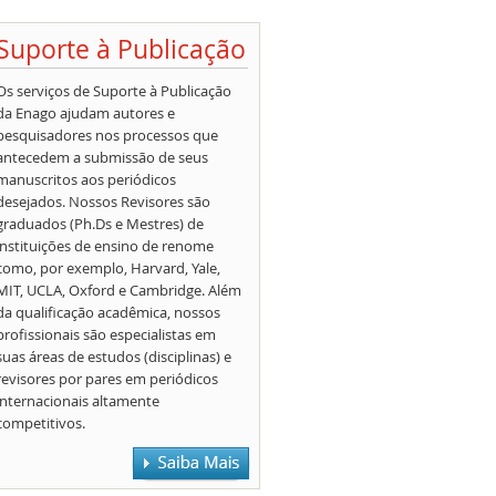
Suporte à Publicação
Os serviços de Suporte à Publicação
da Enago ajudam autores e
pesquisadores nos processos que
antecedem a submissão de seus
manuscritos aos periódicos
desejados. Nossos Revisores são
graduados (Ph.Ds e Mestres) de
instituições de ensino de renome
como, por exemplo, Harvard, Yale,
MIT, UCLA, Oxford e Cambridge. Além
da qualificação acadêmica, nossos
profissionais são especialistas em
suas áreas de estudos (disciplinas) e
revisores por pares em periódicos
internacionais altamente
competitivos.