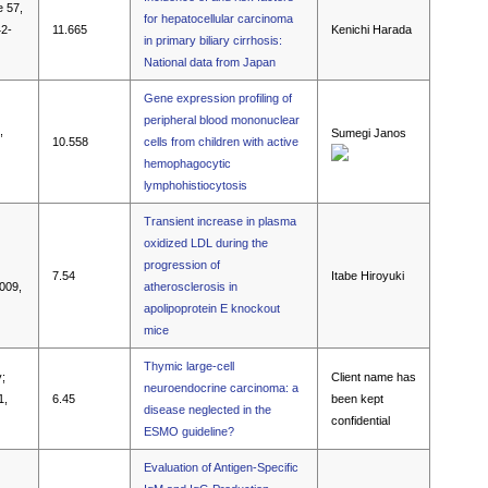
e 57,
for hepatocellular carcinoma
42-
11.665
Kenichi Harada
in primary biliary cirrhosis:
National data from Japan
Gene expression profiling of
peripheral blood mononuclear
,
Sumegi Janos
10.558
cells from children with active
hemophagocytic
lymphohistiocytosis
Transient increase in plasma
oxidized LDL during the
progression of
7.54
Itabe Hiroyuki
2009,
atherosclerosis in
apolipoprotein E knockout
mice
Thymic large-cell
;
Client name has
neuroendocrine carcinoma: a
1,
6.45
been kept
disease neglected in the
confidential
ESMO guideline?
Evaluation of Antigen-Specific