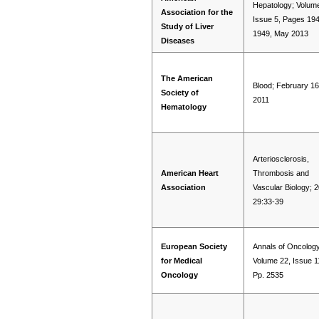
Hepatology; Volum
Association for the
Issue 5, Pages 19
Study of Liver
1949, May 2013
Diseases
The American
Blood; February 16
Society of
2011
Hematology
Arteriosclerosis,
American Heart
Thrombosis and
Association
Vascular Biology; 
29:33-39
European Society
Annals of Oncology
for Medical
Volume 22, Issue 1
Oncology
Pp. 2535