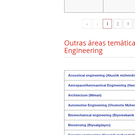
«
‹
1
2
3
Outras áreas temátic
Engineering
Acoustical engineering (Akustik mühendis
Aerospace/Aeronautical Engineering (Havac
Architecture (Mimari)
Automotive Engineering (Otomotiv Mühend
Biomechanical engineering (Biyomekanik 
Biosensing (Biyoalgılayıcı)
Ceramic engineering (Seramik mühendisli