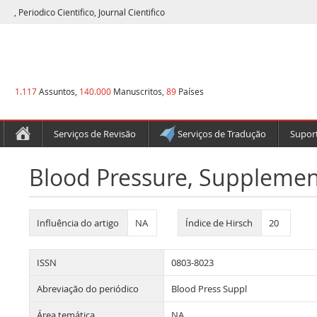
, Periodico Cientifico, Journal Cientifico
1.117
Assuntos,
140.000
Manuscritos,
89
Países
Serviços de Revisão
Serviços de Tradução
Suport
Blood Pressure, Supplemen
Influência do artigo
NA
Índice de Hirsch
20
ISSN
0803-8023
Abreviação do periódico
Blood Press Suppl
Área temática
NA