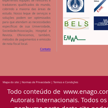
experientes equipes de revisores e
tradutores qualificados do mundo,
cobrindo a maioria das áreas de
estudo. Nosso leque de serviços e
soluções podem ser optimizados
para que atendam as necessidades
específicas de sua Universidade,
Sociedade/Associação, Hospital e
Revista. Oferecemos, também,
métodos de pagamentos e emissão
de nota fiscal local.
Contato
Mapa do site
|
Normas de Privacidade
|
Termos e Condições
Todo conteúdo de
www.enago.co
Autorais Internacionais. Todos os