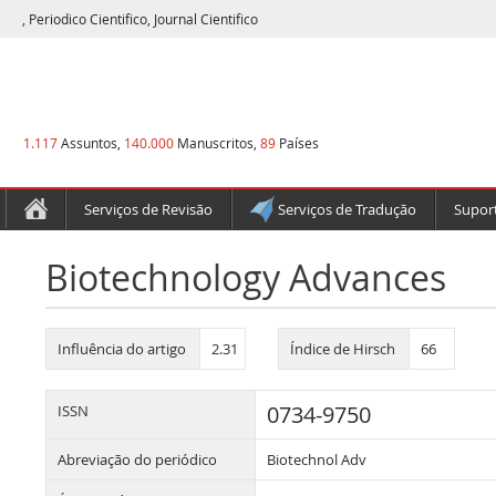
, Periodico Cientifico, Journal Cientifico
1.117
Assuntos,
140.000
Manuscritos,
89
Países
Serviços de Revisão
Serviços de Tradução
Suport
Biotechnology Advances
Influência do artigo
2.31
Índice de Hirsch
66
0734-9750
ISSN
Abreviação do periódico
Biotechnol Adv