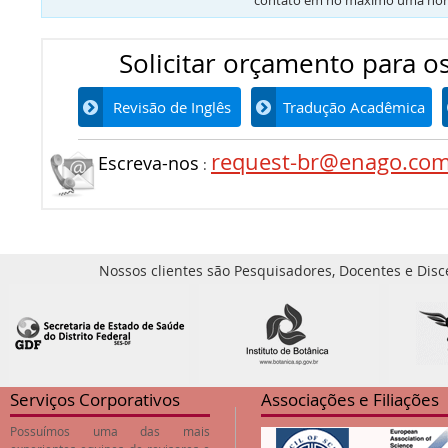
contato em no máximo uma hor
Solicitar orçamento para os
Revisão de Inglês
Tradução Acadêmica
request-br@enago.co
Escreva-nos
:
Nossos clientes são Pesquisadores, Docentes e Disc
Serviços Corporativos
Associações e Filiações
Possuímos uma das mais