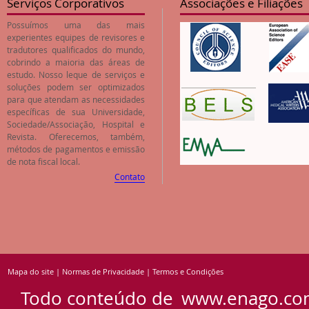
Serviços Corporativos
Associações e Filiações
Possuímos uma das mais
experientes equipes de revisores e
tradutores qualificados do mundo,
cobrindo a maioria das áreas de
estudo. Nosso leque de serviços e
soluções podem ser optimizados
para que atendam as necessidades
específicas de sua Universidade,
Sociedade/Associação, Hospital e
Revista. Oferecemos, também,
métodos de pagamentos e emissão
de nota fiscal local.
Contato
Mapa do site
|
Normas de Privacidade
|
Termos e Condições
Todo conteúdo de
www.enago.co