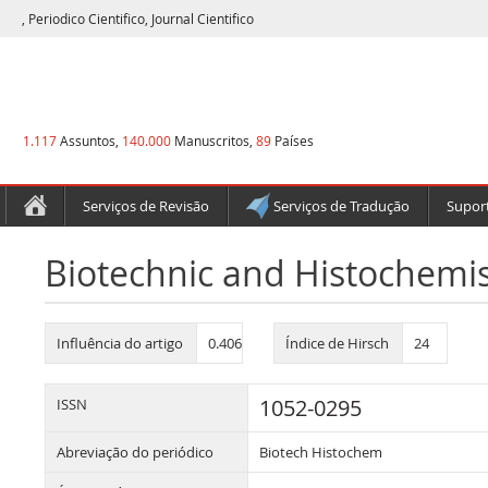
, Periodico Cientifico, Journal Cientifico
1.117
Assuntos,
140.000
Manuscritos,
89
Países
Serviços de Revisão
Serviços de Tradução
Suport
Biotechnic and Histochemis
Influência do artigo
0.406
Índice de Hirsch
24
1052-0295
ISSN
Abreviação do periódico
Biotech Histochem