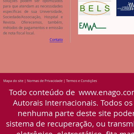
soluções podem ser optimizados
para que atendam as necessidades
específicas de sua Universidade,
Sociedade/Associação, Hospital e
Revista. Oferecemos, também,
métodos de pagamentos e emissão
de nota fiscal local.
Contato
Mapa do site
|
Normas de Privacidade
|
Termos e Condições
Todo conteúdo de
www.enago.co
Autorais Internacionais. Todos os
nenhuma parte deste site pode
sistema de recuperação, ou transmi
eletrônico, eletrostático, fita m