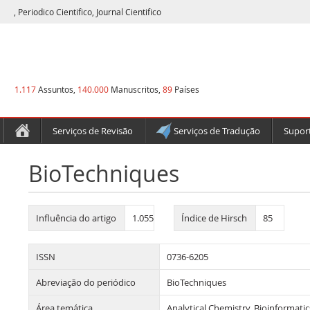
, Periodico Cientifico, Journal Cientifico
1.117
Assuntos,
140.000
Manuscritos,
89
Países
Serviços de Revisão
Serviços de Tradução
Suport
BioTechniques
Influência do artigo
1.055
Índice de Hirsch
85
ISSN
0736-6205
Abreviação do periódico
BioTechniques
Área temática
Analytical Chemistry, Bioinformatic