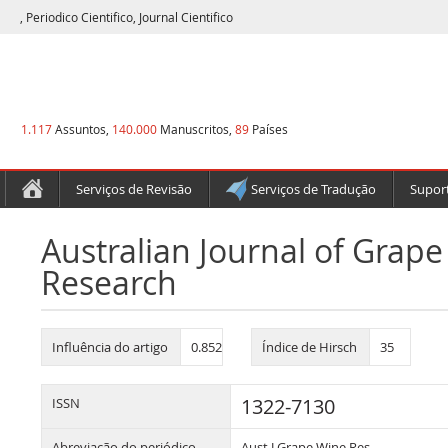
, Periodico Cientifico, Journal Cientifico
1.117
Assuntos,
140.000
Manuscritos,
89
Países
Serviços de Revisão
Serviços de Tradução
Suport
Australian Journal of Grap
Research
Influência do artigo
0.852
Índice de Hirsch
35
1322-7130
ISSN
Abreviação do periódico
Aust J Grape Wine Res