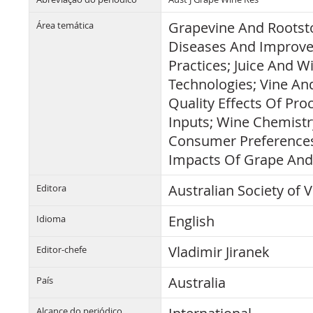
Grapevine And Rootsto
Área temática
Diseases And Improvem
Practices; Juice And W
Technologies; Vine An
Quality Effects Of Pro
Inputs; Wine Chemistr
Consumer Preferences
Impacts Of Grape And
Australian Society of 
Editora
English
Idioma
Vladimir Jiranek
Editor-chefe
Australia
País
Alcance do periódico