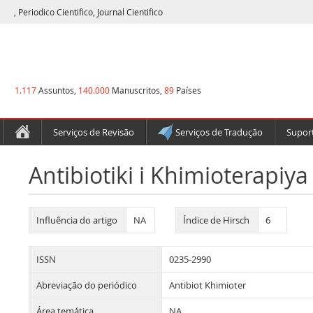
, Periodico Cientifico, Journal Cientifico
1.117
Assuntos,
140.000
Manuscritos,
89
Países
Serviços de Revisão
Serviços de Tradução
Suport
Antibiotiki i Khimioterapiya
Influência do artigo
NA
Índice de Hirsch
6
ISSN
0235-2990
Abreviação do periódico
Antibiot Khimioter
Área temática
NA