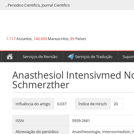
, Periodico Cientifico, Journal Cientifico
1.117
Assuntos,
140.000
Manuscritos,
89
Países
Serviços de Revisão
Serviços de Tradução
Suport
Anasthesiol Intensivmed N
Schmerzther
Influência do artigo
0.037
Índice de Hirsch
20
ISSN
0939-2661
Abreviação do periódico
Anasthesiologie, Intensivmedizin, 