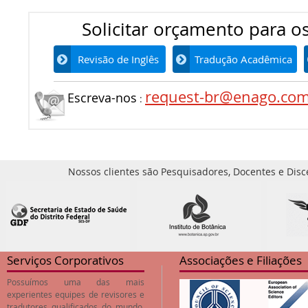
Solicitar orçamento para os
Revisão de Inglês
Tradução Acadêmica
request-br@enago.co
Escreva-nos
:
Nossos clientes são Pesquisadores, Docentes e Disc
Serviços Corporativos
Associações e Filiações
Possuímos uma das mais
experientes equipes de revisores e
tradutores qualificados do mundo,