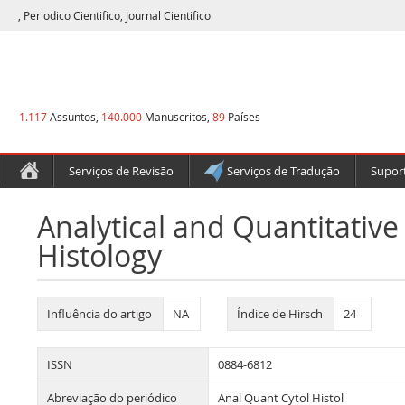
, Periodico Cientifico, Journal Cientifico
1.117
Assuntos,
140.000
Manuscritos,
89
Países
Serviços de Revisão
Serviços de Tradução
Suport
Analytical and Quantitative
Histology
Influência do artigo
NA
Índice de Hirsch
24
ISSN
0884-6812
Abreviação do periódico
Anal Quant Cytol Histol