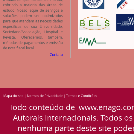
cobrindo a maioria das áreas de
estudo. Nosso leque de serviços e
soluções podem ser optimizados
para que atendam as necessidades
específicas de sua Universidade,
Sociedade/Associação, Hospital e
Revista. Oferecemos, também,
métodos de pagamentos e emissão
de nota fiscal local.
Contato
Mapa do site
|
Normas de Privacidade
|
Termos e Condições
Todo conteúdo de
www.enago.co
Autorais Internacionais. Todos os
nenhuma parte deste site pode