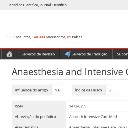
, Periodico Cientifico, Journal Cientifico
1.117
Assuntos,
140.000
Manuscritos,
89
Países
Serviços de Revisão
Serviços de Tradução
Suport
Anaesthesia and Intensive 
Influência do artigo
NA
Índice de Hirsch
5
ISSN
1472-0299
Abreviação do periódico
Anaesth Intensive Care Med
Área temática
Anaesthesia, Intensive Care, Pain 