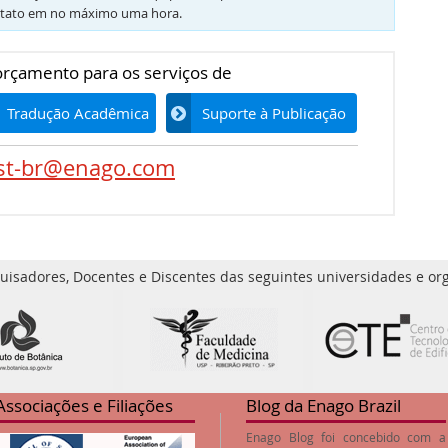
tato em no máximo uma hora.
 orçamento para os serviços de
Tradução Acadêmica
Suporte à Publicação
st-br@enago.com
uisadores, Docentes e Discentes das seguintes universidades e org
Associações e Filiações
Blog da Enago Brazil
Enago Blog foi concebido com a