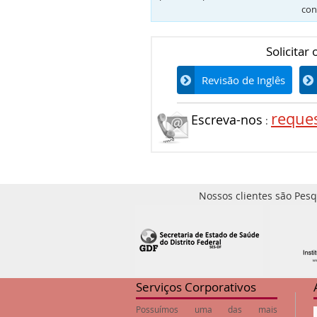
con
Solicitar
Revisão de Inglês
reque
Escreva-nos
:
Nossos clientes são Pesq
Serviços Corporativos
Possuímos uma das mais