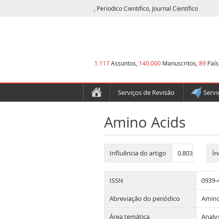
, Periodico Cientifico, Journal Cientifico
1.117
Assuntos,
140.000
Manuscritos,
89
País
Serviços de Revisão
Servi
Amino Acids
Influência do artigo
0.803
Ín
ISSN
0939-
Abreviação do periódico
Amino
Área temática
Analys