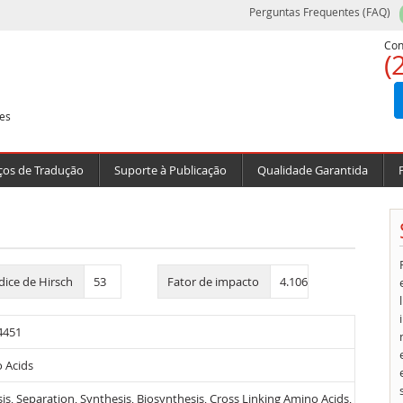
Perguntas Frequentes (FAQ)
Con
(
es
ços de Tradução
Suporte à Publicação
Qualidade Garantida
dice de Hirsch
53
Fator de impacto
4.106
4451
 Acids
is, Separation, Synthesis, Biosynthesis, Cross Linking Amino Acids,