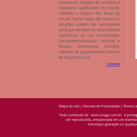
experientes equipes de revisores e
tradutores qualificados do mundo,
cobrindo a maioria das áreas de
estudo. Nosso leque de serviços e
soluções podem ser optimizados
para que atendam as necessidades
específicas de sua Universidade,
Sociedade/Associação, Hospital e
Revista. Oferecemos, também,
métodos de pagamentos e emissão
de nota fiscal local.
Contato
Mapa do site
|
Normas de Privacidade
|
Termos 
Todo conteúdo de
www.enago.com.br
é proteg
ser reproduzida, armazenada em um sistema de
fotocópia, gravação ou qualque