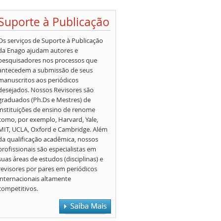
Suporte à Publicação
Os serviços de Suporte à Publicação
da Enago ajudam autores e
pesquisadores nos processos que
antecedem a submissão de seus
manuscritos aos periódicos
desejados. Nossos Revisores são
graduados (Ph.Ds e Mestres) de
instituições de ensino de renome
como, por exemplo, Harvard, Yale,
MIT, UCLA, Oxford e Cambridge. Além
da qualificação acadêmica, nossos
profissionais são especialistas em
suas áreas de estudos (disciplinas) e
revisores por pares em periódicos
internacionais altamente
competitivos.