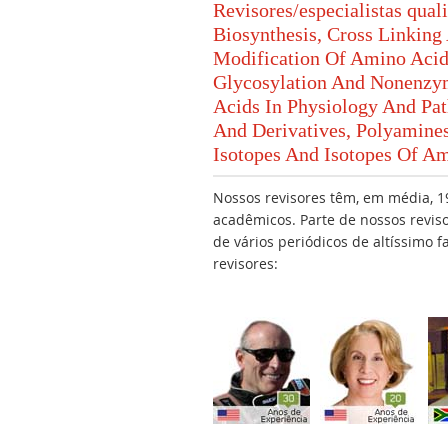
Revisores/especialistas qual
Biosynthesis, Cross Linkin
Modification Of Amino Acids
Glycosylation And Nonenzym
Acids In Physiology And Pa
And Derivatives, Polyamines
Isotopes And Isotopes Of A
Nossos revisores têm, em média, 19
acadêmicos. Parte de nossos revis
de vários periódicos de altíssimo 
revisores: