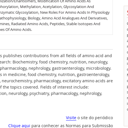
ization/Enantiomers, Modification Of Amino Acids As
horylation, Methylation, Acetylation, Glycosylation And
zymatic Glycosylation, New Roles For Amino Acids In Physiology
athophysiology, Biology, Amino Acid Analogues And Derivatives,
mines, Radiated Amino Acids, Peptides, Stable Isotopes And
pes Of Amino Acids.
 publishes contributions from all fields of amino acid and
earch: Biochemistry, food chemistry, nutrition, neurology,
 pharmacology, nephrology, gastroenterology, microbiology.
s in medicine, food chemistry, nutrition, gastroenterology,
, neurochemistry, pharmacology, excitatory amino acids are
f the topics covered. Fields of interest include:
tion, neurology, psychiatry, pharmacology, nephrology,
Visite
o site do periódico
Clique aqui
para conhecer as Normas para Submissão