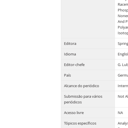
Racem
Phosp
Nonen
And P
Polya
Isoto
Editora
Spring
Idioma
Englis
Editor-chefe
G. Lu
País
Germ
Alcance do periódico
Intern
Submissão para vários
Not A
periódicos
Acesso livre
NA
Tópicos específicos
Analys