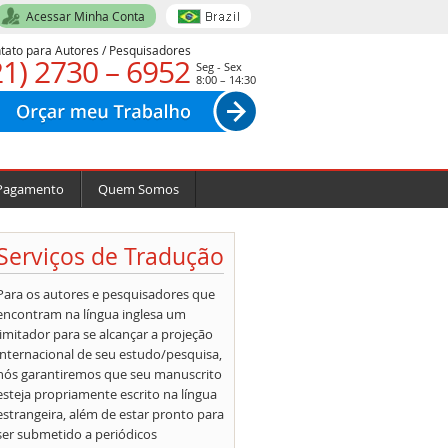
Acessar Minha Conta
tato para Autores / Pesquisadores
21) 2730 – 6952
Seg - Sex
8:00 – 14:30
Pagamento
Quem Somos
Serviços de Tradução
Para os autores e pesquisadores que
encontram na língua inglesa um
limitador para se alcançar a projeção
internacional de seu estudo/pesquisa,
nós garantiremos que seu manuscrito
esteja propriamente escrito na língua
estrangeira, além de estar pronto para
ser submetido a periódicos