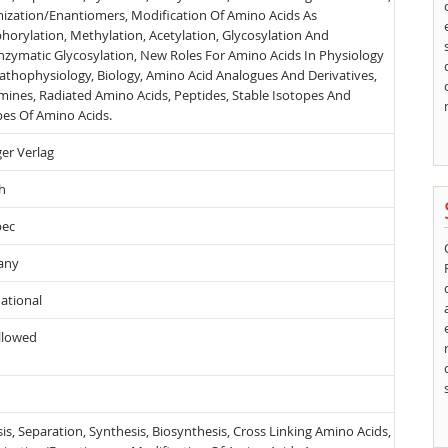
ization/Enantiomers, Modification Of Amino Acids As
horylation, Methylation, Acetylation, Glycosylation And
zymatic Glycosylation, New Roles For Amino Acids In Physiology
athophysiology, Biology, Amino Acid Analogues And Derivatives,
mines, Radiated Amino Acids, Peptides, Stable Isotopes And
pes Of Amino Acids.
er Verlag
h
bec
any
ational
llowed
is, Separation, Synthesis, Biosynthesis, Cross Linking Amino Acids,