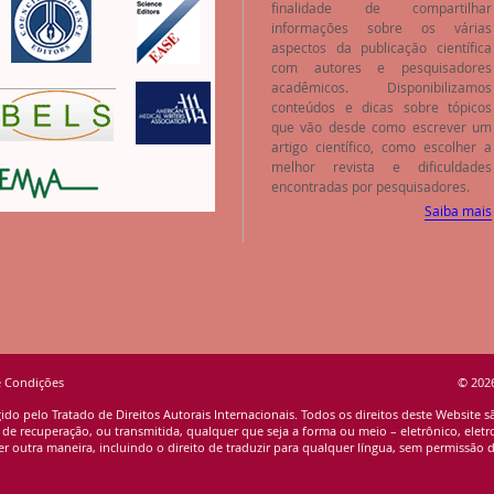
finalidade de compartilhar
informações sobre os várias
aspectos da publicação científica
com autores e pesquisadores
acadêmicos. Disponibilizamos
conteúdos e dicas sobre tópicos
que vão desde como escrever um
artigo científico, como escolher a
melhor revista e dificuldades
encontradas por pesquisadores.
Saiba mais
e Condições
© 2026
ido pelo Tratado de Direitos Autorais Internacionais. Todos os direitos deste Website 
 recuperação, ou transmitida, qualquer que seja a forma ou meio – eletrônico, eletro
r outra maneira, incluindo o direito de traduzir para qualquer língua, sem permissão da