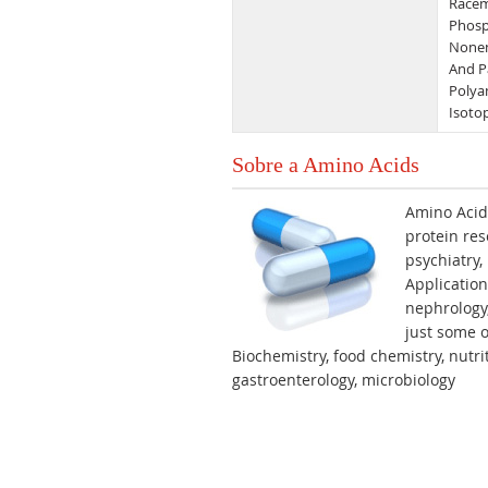
Racem
Phosp
Nonen
And P
Polya
Isoto
Sobre a Amino Acids
Amino Acids
protein res
psychiatry,
Application
nephrology
just some o
Biochemistry, food chemistry, nutri
gastroenterology, microbiology