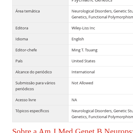
Área temática
Neurological Disorders, Genetic St
Genetics, Functional Polymorphis
Editora
Wiley-Liss Inc
Idioma
English
Editor-chefe
Ming T. Tsuang
País
United States
Alcance do periódico
International
Submissão para vários
Not Allowed
periódicos
Acesso livre
NA
Tópicos específicos
Neurological Disorders, Genetic St
Genetics, Functional Polymorphis
Sobre a Am J Med Genet B Neuropsy