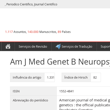
, Periodico Cientifico, Journal Cientifico
1.117
Assuntos,
140.000
Manuscritos,
89
Países
Serviços de Revisão
Serviços de Tradução
Suport
Am J Med Genet B Neurops
Influência do artigo
1.331
Índice de Hirsch
82
ISSN
1552-4841
American journal of medical g
Abreviação do periódico
genetics : the official publicat
Psychiatric Genetics