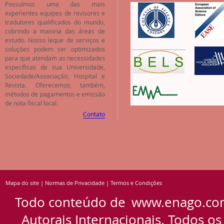
Possuímos uma das mais
experientes equipes de revisores e
tradutores qualificados do mundo,
cobrindo a maioria das áreas de
estudo. Nosso leque de serviços e
soluções podem ser optimizados
para que atendam as necessidades
específicas de sua Universidade,
Sociedade/Associação, Hospital e
Revista. Oferecemos, também,
métodos de pagamentos e emissão
de nota fiscal local.
Contato
Mapa do site
|
Normas de Privacidade
|
Termos e Condições
Todo conteúdo de
www.enago.co
Autorais Internacionais. Todos os