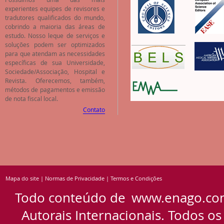
experientes equipes de revisores e
tradutores qualificados do mundo,
cobrindo a maioria das áreas de
estudo. Nosso leque de serviços e
soluções podem ser optimizados
para que atendam as necessidades
específicas de sua Universidade,
Sociedade/Associação, Hospital e
Revista. Oferecemos, também,
métodos de pagamentos e emissão
de nota fiscal local.
Contato
Mapa do site
|
Normas de Privacidade
|
Termos e Condições
Todo conteúdo de
www.enago.co
Autorais Internacionais. Todos os