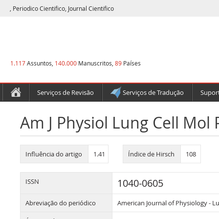
, Periodico Cientifico, Journal Cientifico
1.117
Assuntos,
140.000
Manuscritos,
89
Países
Serviços de Revisão
Serviços de Tradução
Suport
Am J Physiol Lung Cell Mol 
Influência do artigo
1.41
Índice de Hirsch
108
1040-0605
ISSN
Abreviação do periódico
American Journal of Physiology - L