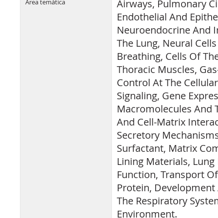
Airways, Pulmonary Ci
Área temática
Endothelial And Epithel
Neuroendocrine And I
The Lung, Neural Cells
Breathing, Cells Of T
Thoracic Muscles, Gas
Control At The Cellular 
Signaling, Gene Expre
Macromolecules And Th
And Cell-Matrix Interact
Secretory Mechanisms
Surfactant, Matrix C
Lining Materials, Lun
Function, Transport Of
Protein, Development 
The Respiratory Syst
Environment.