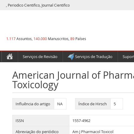
, Periodico Cientifico, Journal Cientifico
1.117
Assuntos,
140.000
Manuscritos,
89
Países
Serviços de Revisão
Serviços de Tradução
Suport
American Journal of Pharm
Toxicology
Influência do artigo
NA
Índice de Hirsch
5
ISSN
1557-4962
Abreviação do periódico
Am J Pharmacol Toxicol