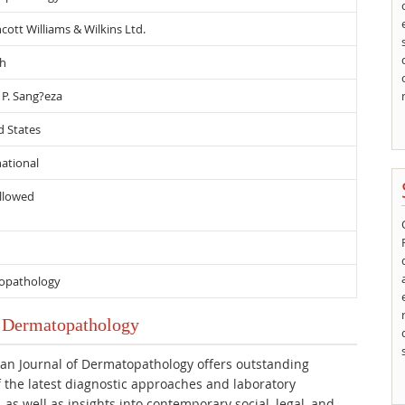
cott Williams & Wilkins Ltd.
sh
P. Sang?eza
d States
national
llowed
opathology
f Dermatopathology
an Journal of Dermatopathology offers outstanding
 the latest diagnostic approaches and laboratory
 as well as insights into contemporary social, legal, and