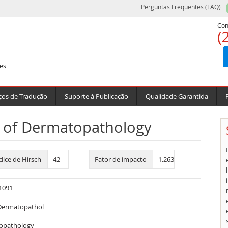
Perguntas Frequentes (FAQ)
Con
(
es
ços de Tradução
Suporte à Publicação
Qualidade Garantida
l of Dermatopathology
dice de Hirsch
42
Fator de impacto
1.263
1091
Dermatopathol
opathology