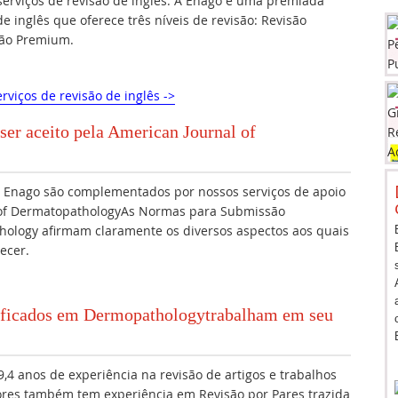
erviços de revisão de inglês. A Enago é uma premiada
e inglês que oferece três níveis de revisão: Revisão
são Premium.
rviços de revisão de inglês ->
ser aceito pela American Journal of
da Enago são complementados por nossos serviços de apoio
 of DermatopathologyAs Normas para Submissão
hology afirmam claramente os diversos aspectos aos quais
ecer.
alificados em Dermopathologytrabalham em seu
,4 anos de experiência na revisão de artigos e trabalhos
ores também tem experiência em Revisão por Pares trazida