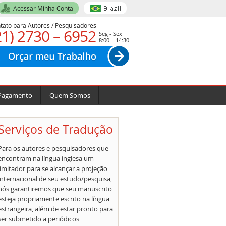
Acessar Minha Conta
tato para Autores / Pesquisadores
21) 2730 – 6952
Seg - Sex
8:00 – 14:30
Pagamento
Quem Somos
Serviços de Tradução
Para os autores e pesquisadores que
encontram na língua inglesa um
limitador para se alcançar a projeção
internacional de seu estudo/pesquisa,
nós garantiremos que seu manuscrito
esteja propriamente escrito na língua
estrangeira, além de estar pronto para
ser submetido a periódicos