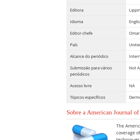
Editora
Lippin
Idioma
Engli
Editor-chefe
Omar 
País
Unite
Alcance do periódico
Inter
Submissão para vários
Not A
periódicos
Acesso livre
NA
Tópicos específicos
Derm
Sobre a American Journal o
The Americ
coverage of
techniques,