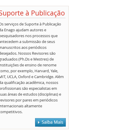
Suporte à Publicação
Os serviços de Suporte à Publicação
da Enago ajudam autores e
pesquisadores nos processos que
antecedem a submissão de seus
manuscritos aos periódicos
desejados. Nossos Revisores são
graduados (Ph.Ds e Mestres) de
instituições de ensino de renome
como, por exemplo, Harvard, Yale,
MIT, UCLA, Oxford e Cambridge. Além
da qualificação acadêmica, nossos
profissionais são especialistas em
suas áreas de estudos (disciplinas) e
revisores por pares em periódicos
internacionais altamente
competitivos.