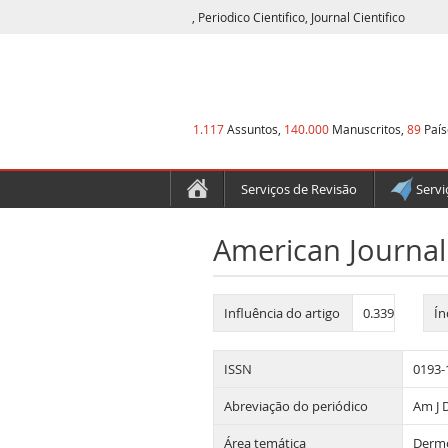
, Periodico Cientifico, Journal Cientifico
1.117
Assuntos,
140.000
Manuscritos,
89
País
Serviços de Revisão
Servi
American Journa
Influência do artigo
0.339
Ín
ISSN
0193-
Abreviação do periódico
Am J 
Área temática
Derm