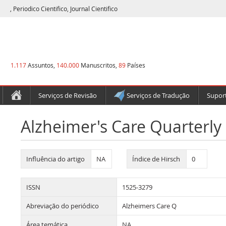
, Periodico Cientifico, Journal Cientifico
1.117
Assuntos,
140.000
Manuscritos,
89
Países
Serviços de Revisão
Serviços de Tradução
Suport
Alzheimer's Care Quarterly
Influência do artigo
NA
Índice de Hirsch
0
ISSN
1525-3279
Abreviação do periódico
Alzheimers Care Q
Área temática
NA