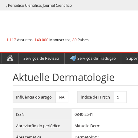
, Periodico Cientifico, Journal Cientifico
1.117
Assuntos,
140.000
Manuscritos,
89
Países
Serviços de Revisão
Serviços de Tradução
Suport
Aktuelle Dermatologie
Influência do artigo
NA
Índice de Hirsch
9
ISSN
0340-2541
Abreviação do periódico
Aktuelle Derm
Área temática
Dermatology