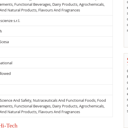
ements, Functional Beverages, Dairy Products, Agrochemicals,
 And Natural Products, Flavours And Fragrances
cienze s.r.l.
sh
 Scesa
national
llowed
Science And Safety, Nutraceuticals And Functional Foods, Food
ements, Functional Beverages, Dairy Products, Agrochemicals,
 And Natural Products, Flavours And Fragrances
 Hi-Tech