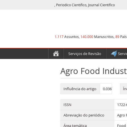
, Periodico Cientifico, Journal Cientifico
1.117
Assuntos,
140.000
Manuscritos,
89
País
Serviços de Revisão
Servi
Agro Food Indust
Influência do artigo
0.036
Ín
ISSN
1722-
Abreviação do periódico
Agro 
Área temática
Food 