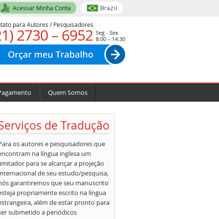
Acessar Minha Conta
tato para Autores / Pesquisadores
21) 2730 – 6952
Seg - Sex
8:00 – 14:30
Pagamento
Quem Somos
Serviços de Tradução
Para os autores e pesquisadores que
encontram na língua inglesa um
limitador para se alcançar a projeção
internacional de seu estudo/pesquisa,
nós garantiremos que seu manuscrito
esteja propriamente escrito na língua
estrangeira, além de estar pronto para
ser submetido a periódicos