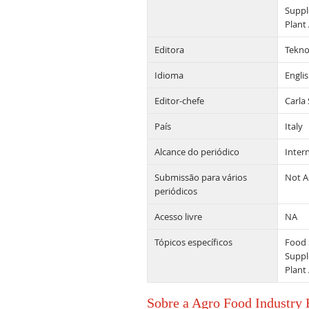
Suppl
Plant
Editora
Teknos
Idioma
Engli
Editor-chefe
Carla
País
Italy
Alcance do periódico
Inter
Submissão para vários
Not A
periódicos
Acesso livre
NA
Tópicos específicos
Food 
Suppl
Plant
Sobre a Agro Food Industry