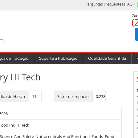
Perguntas Frequentes (FAQ)
Con
(
es
ços de Tradução
Suporte à Publicação
Qualidade Garantida
ry Hi-Tech
dice de Hirsch
11
Fator de impacto
0.238
6996
Food Ind Hi Tech
Science And Safety, Nutraceuticals And Functional Foods, Food