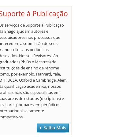
Suporte à Publicação
Os serviços de Suporte à Publicação
da Enago ajudam autores e
pesquisadores nos processos que
antecedem a submissão de seus
manuscritos aos periódicos
desejados. Nossos Revisores são
graduados (Ph.Ds e Mestres) de
instituições de ensino de renome
como, por exemplo, Harvard, Yale,
MIT, UCLA, Oxford e Cambridge. Além
da qualificação acadêmica, nossos
profissionais são especialistas em
suas áreas de estudos (disciplinas) e
revisores por pares em periódicos
internacionais altamente
competitivos.