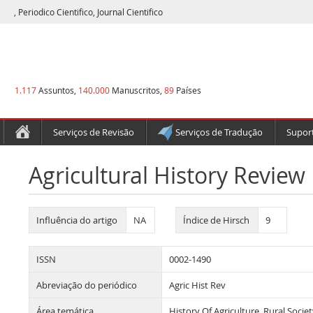
, Periodico Cientifico, Journal Cientifico
1.117
Assuntos,
140.000
Manuscritos,
89
Países
Serviços de Revisão
Serviços de Tradução
Suport
Agricultural History Review
Influência do artigo
NA
Índice de Hirsch
9
ISSN
0002-1490
Abreviação do periódico
Agric Hist Rev
Área temática
History Of Agriculture, Rural Soci