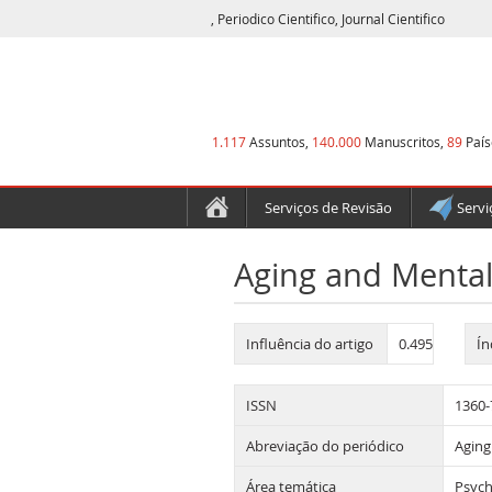
, Periodico Cientifico, Journal Cientifico
1.117
Assuntos,
140.000
Manuscritos,
89
País
Serviços de Revisão
Servi
Aging and Mental
Influência do artigo
0.495
Ín
ISSN
1360-
Abreviação do periódico
Aging
Área temática
Psych