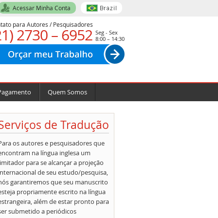
Acessar Minha Conta
tato para Autores / Pesquisadores
21) 2730 – 6952
Seg - Sex
8:00 – 14:30
Pagamento
Quem Somos
Serviços de Tradução
Para os autores e pesquisadores que
encontram na língua inglesa um
limitador para se alcançar a projeção
internacional de seu estudo/pesquisa,
nós garantiremos que seu manuscrito
esteja propriamente escrito na língua
estrangeira, além de estar pronto para
ser submetido a periódicos