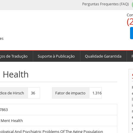
Perguntas Frequentes (FAQ)
Con
(
es
ços de Tradução
Suporte à Publicação
Qualidade Garantida
 Health
dice de Hirsch
36
Fator de impacto
1.316
7863
 Ment Health
ological And Psychiatric Problems Of The Aging Population