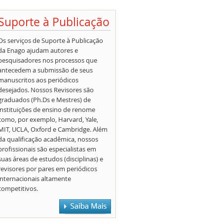
Suporte à Publicação
Os serviços de Suporte à Publicação
da Enago ajudam autores e
pesquisadores nos processos que
antecedem a submissão de seus
manuscritos aos periódicos
desejados. Nossos Revisores são
graduados (Ph.Ds e Mestres) de
instituições de ensino de renome
como, por exemplo, Harvard, Yale,
MIT, UCLA, Oxford e Cambridge. Além
da qualificação acadêmica, nossos
profissionais são especialistas em
suas áreas de estudos (disciplinas) e
revisores por pares em periódicos
internacionais altamente
competitivos.