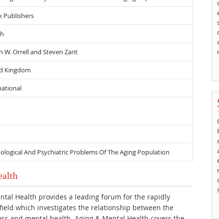
x Publishers
sh
n W. Orrell and Steven Zarit
ed Kingdom
national
ological And Psychiatric Problems Of The Aging Population
ealth
tal Health provides a leading forum for the rapidly
ield which investigates the relationship between the
ess and mental health. Aging & Mental Health covers the