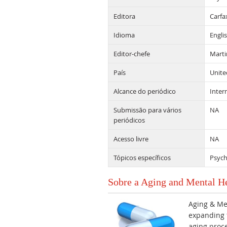
Editora
Carfa
Idioma
Engli
Editor-chefe
Marti
País
Unit
Alcance do periódico
Inter
Submissão para vários
NA
periódicos
Acesso livre
NA
Tópicos específicos
Psych
Sobre a Aging and Mental H
Aging & Men
expanding f
aging proc