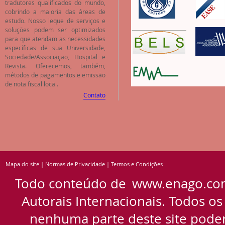
tradutores qualificados do mundo,
cobrindo a maioria das áreas de
estudo. Nosso leque de serviços e
soluções podem ser optimizados
para que atendam as necessidades
específicas de sua Universidade,
Sociedade/Associação, Hospital e
Revista. Oferecemos, também,
métodos de pagamentos e emissão
de nota fiscal local.
Contato
Mapa do site
|
Normas de Privacidade
|
Termos e Condições
Todo conteúdo de
www.enago.co
Autorais Internacionais. Todos os
nenhuma parte deste site pode