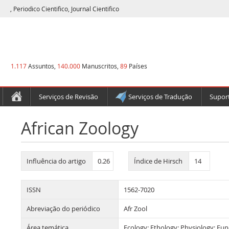
, Periodico Cientifico, Journal Cientifico
1.117
Assuntos,
140.000
Manuscritos,
89
Países
Serviços de Revisão
Serviços de Tradução
Suport
African Zoology
Influência do artigo
0.26
Índice de Hirsch
14
ISSN
1562-7020
Abreviação do periódico
Afr Zool
Área temática
Ecology; Ethology; Physiology; Fu