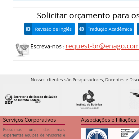
Solicitar orçamento para os
Revisão de Inglês
Tradução Acadêmica
request-br@enago.co
Escreva-nos
:
Nossos clientes são Pesquisadores, Docentes e Disc
Serviços Corporativos
Associações e Filiações
Possuímos uma das mais
experientes equipes de revisores e