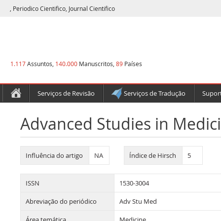
, Periodico Cientifico, Journal Cientifico
1.117
Assuntos,
140.000
Manuscritos,
89
Países
Serviços de Revisão
Serviços de Tradução
Suport
Advanced Studies in Medic
Influência do artigo
NA
Índice de Hirsch
5
ISSN
1530-3004
Abreviação do periódico
Adv Stu Med
Área temática
Medicine