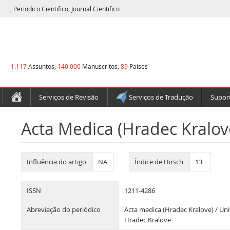
, Periodico Cientifico, Journal Cientifico
1.117
Assuntos,
140.000
Manuscritos,
89
Países
Serviços de Revisão
Serviços de Tradução
Suport
Acta Medica (Hradec Kralov
Influência do artigo
NA
Índice de Hirsch
13
ISSN
1211-4286
Abreviação do periódico
Acta medica (Hradec Kralove) / Uni
Hradec Kralove