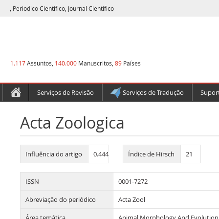
, Periodico Cientifico, Journal Cientifico
1.117
Assuntos,
140.000
Manuscritos,
89
Países
Serviços de Revisão
Serviços de Tradução
Suport
Acta Zoologica
Influência do artigo
0.444
Índice de Hirsch
21
ISSN
0001-7272
Abreviação do periódico
Acta Zool
Área temática
Animal Morphology And Evolution