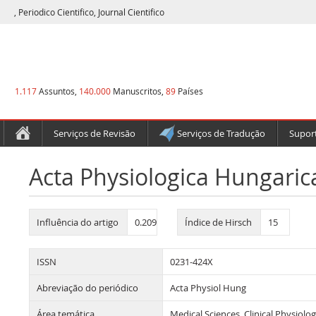
, Periodico Cientifico, Journal Cientifico
1.117
Assuntos,
140.000
Manuscritos,
89
Países
Serviços de Revisão
Serviços de Tradução
Suport
Acta Physiologica Hungaric
Influência do artigo
0.209
Índice de Hirsch
15
ISSN
0231-424X
Abreviação do periódico
Acta Physiol Hung
Área temática
Medical Sciences, Clinical Physiol