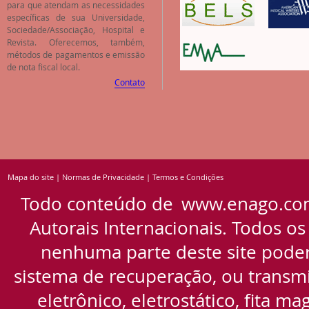
para que atendam as necessidades
específicas de sua Universidade,
Sociedade/Associação, Hospital e
Revista. Oferecemos, também,
métodos de pagamentos e emissão
de nota fiscal local.
Contato
Mapa do site
|
Normas de Privacidade
|
Termos e Condições
Todo conteúdo de
www.enago.co
Autorais Internacionais. Todos os
nenhuma parte deste site pode
sistema de recuperação, ou transmi
eletrônico, eletrostático, fita m