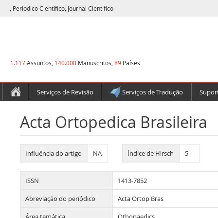
, Periodico Cientifico, Journal Cientifico
1.117
Assuntos,
140.000
Manuscritos,
89
Países
Serviços de Revisão
Serviços de Tradução
Suport
Acta Ortopedica Brasileira
Influência do artigo
NA
Índice de Hirsch
5
ISSN
1413-7852
Abreviação do periódico
Acta Ortop Bras
Área temática
Othopaedics