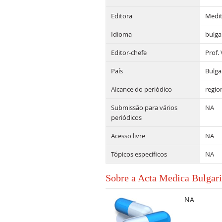
Editora
Medit
Idioma
bulga
Editor-chefe
Prof. 
País
Bulga
Alcance do periódico
regio
Submissão para vários
NA
periódicos
Acesso livre
NA
Tópicos específicos
NA
Sobre a Acta Medica Bulgar
NA