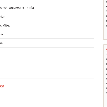
sinski Universitet - Sofia
rian
V. Mitev
ria
nal
ica