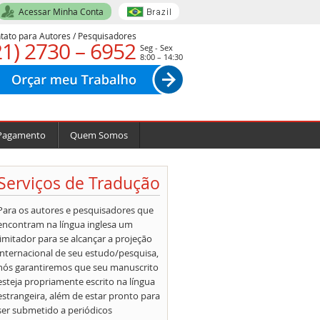
Acessar Minha Conta
tato para Autores / Pesquisadores
21) 2730 – 6952
Seg - Sex
8:00 – 14:30
Pagamento
Quem Somos
Serviços de Tradução
Para os autores e pesquisadores que
encontram na língua inglesa um
limitador para se alcançar a projeção
internacional de seu estudo/pesquisa,
nós garantiremos que seu manuscrito
esteja propriamente escrito na língua
estrangeira, além de estar pronto para
ser submetido a periódicos