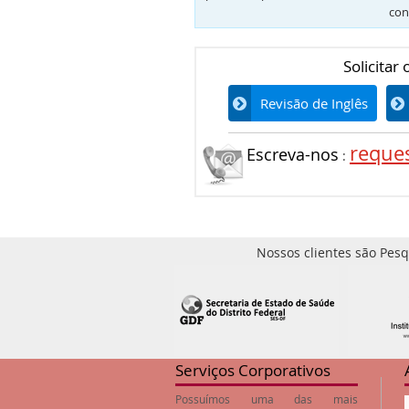
con
Solicitar
Revisão de Inglês
reque
Escreva-nos
:
Nossos clientes são Pesq
Serviços Corporativos
Possuímos uma das mais