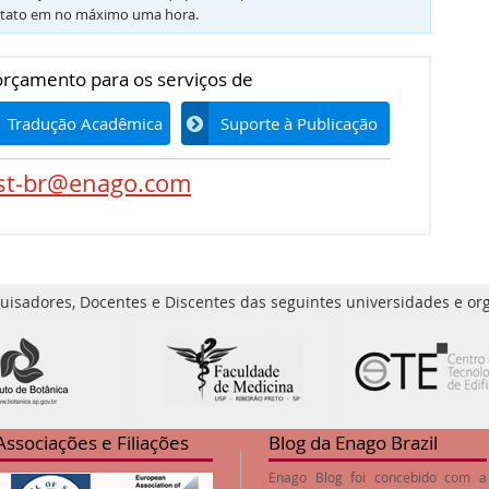
tato em no máximo uma hora.
 orçamento para os serviços de
Tradução Acadêmica
Suporte à Publicação
st-br@enago.com
uisadores, Docentes e Discentes das seguintes universidades e org
Associações e Filiações
Blog da Enago Brazil
Enago Blog foi concebido com a