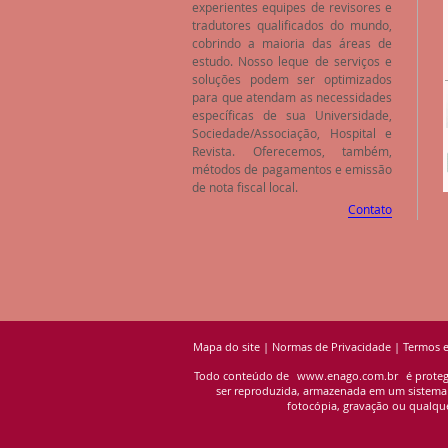
experientes equipes de revisores e
tradutores qualificados do mundo,
cobrindo a maioria das áreas de
estudo. Nosso leque de serviços e
soluções podem ser optimizados
para que atendam as necessidades
específicas de sua Universidade,
Sociedade/Associação, Hospital e
Revista. Oferecemos, também,
métodos de pagamentos e emissão
de nota fiscal local.
Contato
Mapa do site
|
Normas de Privacidade
|
Termos 
Todo conteúdo de
www.enago.com.br
é proteg
ser reproduzida, armazenada em um sistema de
fotocópia, gravação ou qualque