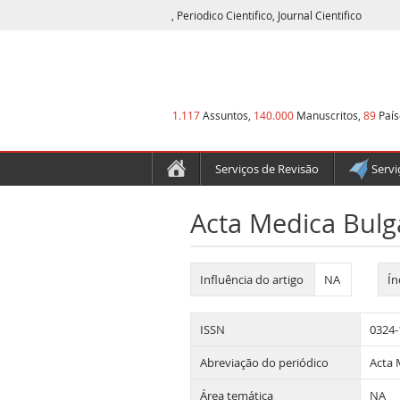
, Periodico Cientifico, Journal Cientifico
1.117
Assuntos,
140.000
Manuscritos,
89
País
Serviços de Revisão
Servi
Acta Medica Bulg
Influência do artigo
NA
Ín
ISSN
0324-
Abreviação do periódico
Acta 
Área temática
NA