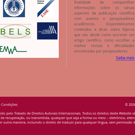
finalidade de compartilhar
informações sobre os várias
aspectos da publicação científica
com autores e pesquisadores
acadêmicos. Disponibilizamos
conteúdos e dicas sobre tópicos
que vão desde como escrever um
artigo científico, como escolher a
melhor revista e dificuldades
encontradas por pesquisadores.
Saiba mais
e Condições
© 2026
ido pelo Tratado de Direitos Autorais Internacionais. Todos os direitos deste Website 
 recuperação, ou transmitida, qualquer que seja a forma ou meio – eletrônico, eletro
r outra maneira, incluindo o direito de traduzir para qualquer língua, sem permissão da