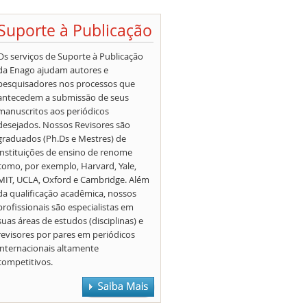
Suporte à Publicação
Os serviços de Suporte à Publicação
da Enago ajudam autores e
pesquisadores nos processos que
antecedem a submissão de seus
manuscritos aos periódicos
desejados. Nossos Revisores são
graduados (Ph.Ds e Mestres) de
instituições de ensino de renome
como, por exemplo, Harvard, Yale,
MIT, UCLA, Oxford e Cambridge. Além
da qualificação acadêmica, nossos
profissionais são especialistas em
suas áreas de estudos (disciplinas) e
revisores por pares em periódicos
internacionais altamente
competitivos.