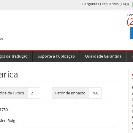
Perguntas Frequentes (FAQ)
Con
(
es
ços de Tradução
Suporte à Publicação
Qualidade Garantida
arica
dice de Hirsch
2
Fator de impacto
NA
1750
Med Bulg