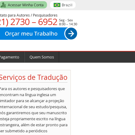
Acessar Minha Conta
tato para Autores / Pesquisadores
21) 2730 – 6952
Seg - Sex
8:00 – 14:30
Pagamento
Quem Somos
Serviços de Tradução
Para os autores e pesquisadores que
encontram na língua inglesa um
limitador para se alcançar a projeção
internacional de seu estudo/pesquisa,
nós garantiremos que seu manuscrito
esteja propriamente escrito na língua
estrangeira, além de estar pronto para
ser submetido a periódicos