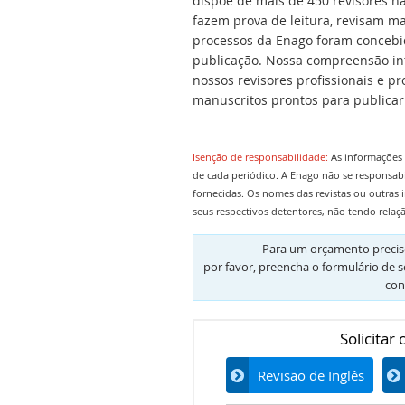
dispõe de mais de 450 revisores na
fazem prova de leitura, revisam m
processos da Enago foram concebid
publicação. Nossa compreensão intu
nossos revisores profissionais e 
manuscritos prontos para publicar
Isenção de responsabilidade:
As informações 
de cada periódico. A Enago não se responsab
fornecidas. Os nomes das revistas ou outras 
seus respectivos detentores, não tendo relaç
Para um orçamento preciso
por favor, preencha o formulário de s
con
Solicitar
Revisão de Inglês