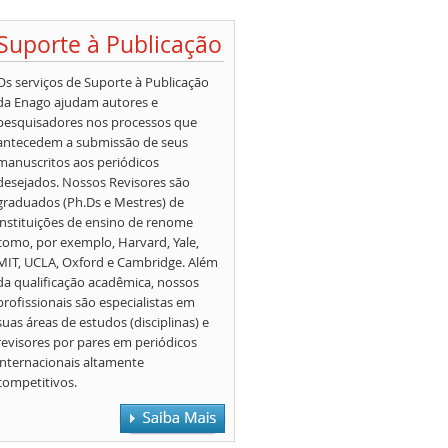
Suporte à Publicação
Os serviços de Suporte à Publicação
da Enago ajudam autores e
pesquisadores nos processos que
antecedem a submissão de seus
manuscritos aos periódicos
desejados. Nossos Revisores são
graduados (Ph.Ds e Mestres) de
instituições de ensino de renome
como, por exemplo, Harvard, Yale,
MIT, UCLA, Oxford e Cambridge. Além
da qualificação acadêmica, nossos
profissionais são especialistas em
suas áreas de estudos (disciplinas) e
revisores por pares em periódicos
internacionais altamente
competitivos.