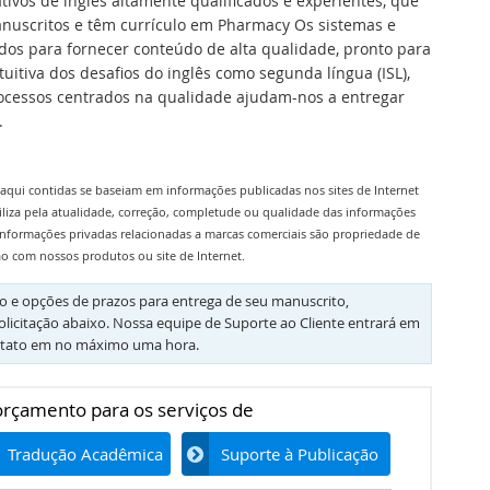
tivos de inglês altamente qualificados e experientes, que
anuscritos e têm currículo em Pharmacy Os sistemas e
os para fornecer conteúdo de alta qualidade, pronto para
itiva dos desafios do inglês como segunda língua (ISL),
processos centrados na qualidade ajudam-nos a entregar
.
aqui contidas se baseiam em informações publicadas nos sites de Internet
iliza pela atualidade, correção, completude ou qualidade das informações
informações privadas relacionadas a marcas comerciais são propriedade de
ão com nossos produtos ou site de Internet.
 e opções de prazos para entrega de seu manuscrito,
olicitação abaixo. Nossa equipe de Suporte ao Cliente entrará em
tato em no máximo uma hora.
 orçamento para os serviços de
Tradução Acadêmica
Suporte à Publicação