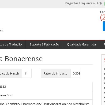
Perguntas Frequentes (FAQ)
Con
(
es
ços de Tradução
Suporte à Publicação
Qualidade Garantida
ca Bonaerense
dice de Hirsch
11
Fator de impacto
0.308
2383
Farm Bon
inal Chemistry, Pharmacology, Drug Absorption And Metabolism,