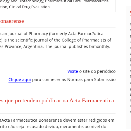
ology And Biotechnology, Pharmaceutical Care, Pharmaceutical
tion, Clinical Drug Evaluation
Bonaerense
ican Journal of Pharmacy (formerly Acta Farmac?utica
 is the scientific journal of the College of Pharmacists of
s Province, Argentina. The journal publishes bimonthly.
Visite
o site do periódico
Clique aqui
para conhecer as Normas para Submissão
res que pretendem publicar na Acta Farmaceutica
àActa Farmaceutica Bonaerense devem estar redigidos em
rito não seja recusado devido, meramente, ao nível do