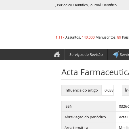
, Periodico Cientifico, Journal Cientifico
1.117
Assuntos,
140.000
Manuscritos,
89
País
Serviços de Revisão
Servi
Acta Farmaceuti
Influência do artigo
0.038
Ín
ISSN
0326-
Abreviação do periódico
Acta 
Área temática
Medic